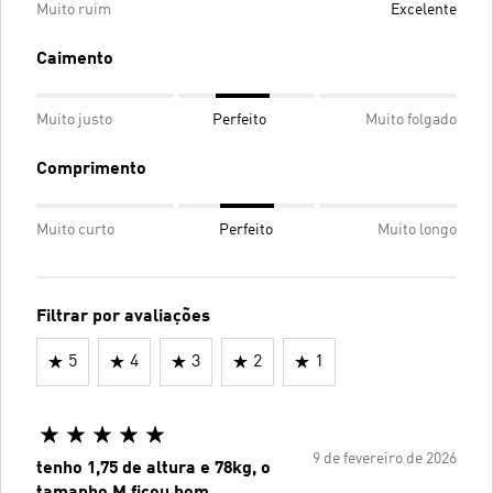
Muito ruim
Excelente
Caimento
Muito justo
Perfeito
Muito folgado
Comprimento
Muito curto
Perfeito
Muito longo
Filtrar por avaliações
5
4
3
2
1
9 de fevereiro de 2026
tenho 1,75 de altura e 78kg, o
tamanho M ficou bom