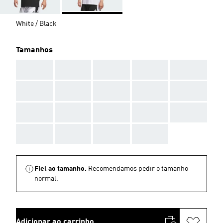
White / Black
Tamanhos
AAA
AAA
AAA
AAA
AAA
AAA
AAA
AAA
AAA
AAA
AAA
AAA
AAA
AAA
AAA
AAA
AAA
AAA
AAA
Fiel ao tamanho.
Recomendamos pedir o tamanho
normal.
Adicionar ao carrinho