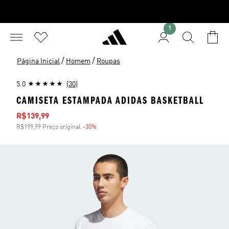
1
/
/
Página Inicial
Homem
Roupas
5.0
(30)
CAMISETA ESTAMPADA ADIDAS BASKETBALL
Preço com desconto
R$139,99
R$199,99 Preço original
-30%
Desconto