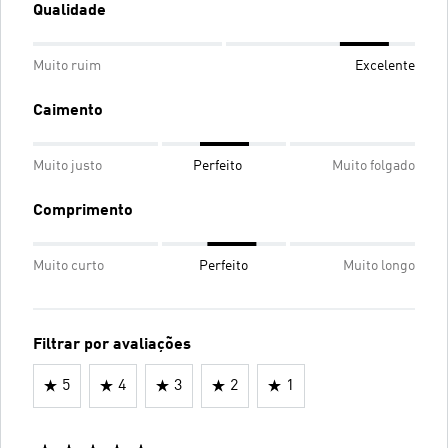
Qualidade
Muito ruim
Excelente
Caimento
Muito justo
Perfeito
Muito folgado
Comprimento
Muito curto
Perfeito
Muito longo
Filtrar por avaliações
5
4
3
2
1