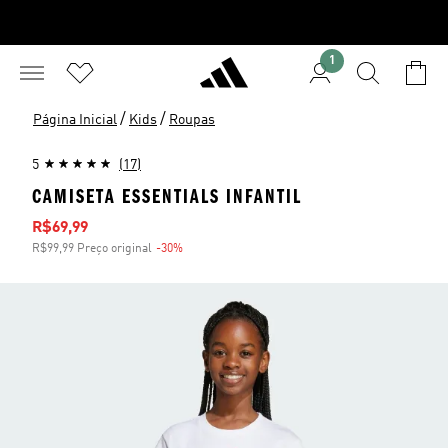
1
/
/
Página Inicial
Kids
Roupas
5
(17)
CAMISETA ESSENTIALS INFANTIL
Preço com desconto
R$69,99
R$99,99 Preço original
-30%
Desconto