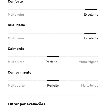
Conforto
Muito ruim
Excelente
Qualidade
Muito ruim
Excelente
Caimento
Muito justo
Perfeito
Muito folgado
Comprimento
Muito curto
Perfeito
Muito longo
Filtrar por avaliações