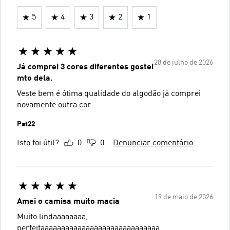
5
4
3
2
1
28 de julho de 2026
Já comprei 3 cores diferentes gostei
mto dela.
Veste bem é ótima qualidade do algodão já comprei
novamente outra cor
Pat22
Isto foi útil?
0
0
Denunciar comentário
19 de maio de 2026
Amei o camisa muito macia
Muito lindaaaaaaaa,
perfeitaaaaaaaaaaaaaaaaaaaaaaaaaaaaa