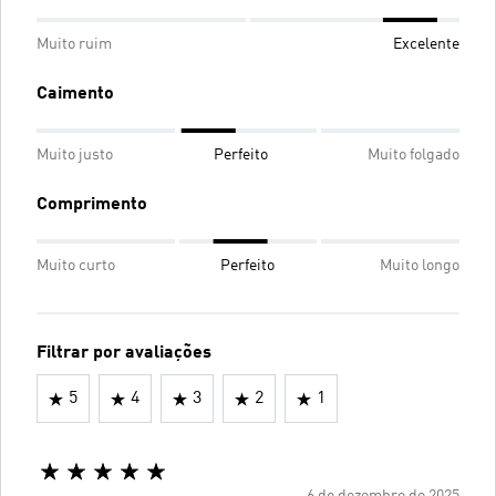
Muito ruim
Excelente
Caimento
Muito justo
Perfeito
Muito folgado
Comprimento
Muito curto
Perfeito
Muito longo
Filtrar por avaliações
5
4
3
2
1