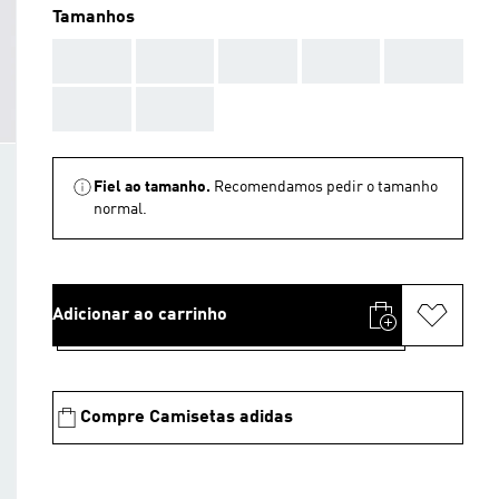
Tamanhos
AAA
AAA
AAA
AAA
AAA
AAA
AAA
Fiel ao tamanho.
Recomendamos pedir o tamanho
normal.
Adicionar ao carrinho
Compre Camisetas adidas