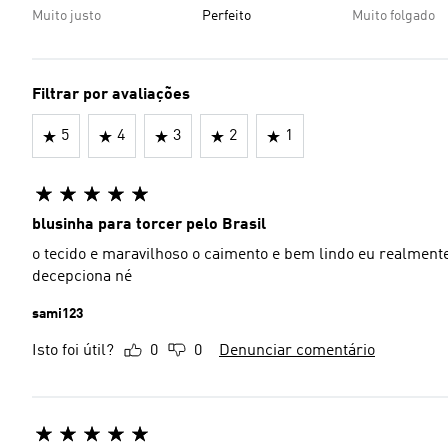
Muito justo
Perfeito
Muito folgado
Filtrar por avaliações
5
4
3
2
1
blusinha para torcer pelo Brasil
o tecido e maravilhoso o caimento e bem lindo eu realme
decepciona né
sami123
Isto foi útil?
0
0
Denunciar comentário