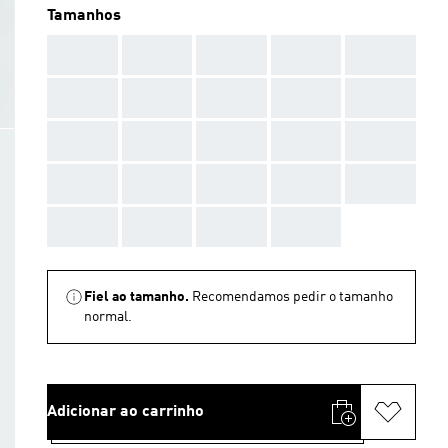
Tamanhos
AAA
AAA
AAA
AAA
AAA
AAA
AAA
AAA
AAA
AAA
AAA
AAA
AAA
AAA
AAA
AAA
AAA
AAA
AAA
AAA
AAA
AAA
AAA
AAA
Fiel ao tamanho.
Recomendamos pedir o tamanho
normal.
Adicionar ao carrinho