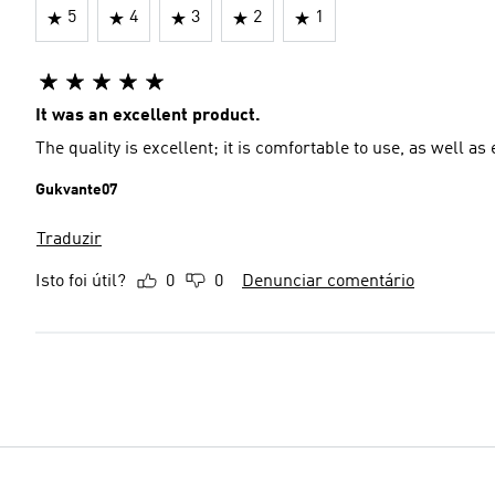
5
4
3
2
1
It was an excellent product.
The quality is excellent; it is comfortable to use, as well as
Gukvante07
Traduzir
Isto foi útil?
0
0
Denunciar comentário