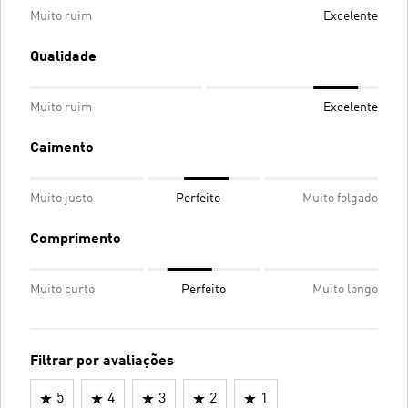
Muito ruim
Excelente
Qualidade
Muito ruim
Excelente
Caimento
Muito justo
Perfeito
Muito folgado
Comprimento
Muito curto
Perfeito
Muito longo
Filtrar por avaliações
5
4
3
2
1