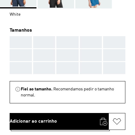
White
Tamanhos
AAA
AAA
AAA
AAA
AAA
AAA
AAA
AAA
AAA
AAA
AAA
AAA
AAA
AAA
AAA
Fiel ao tamanho.
Recomendamos pedir o tamanho
normal.
Adicionar ao carrinho