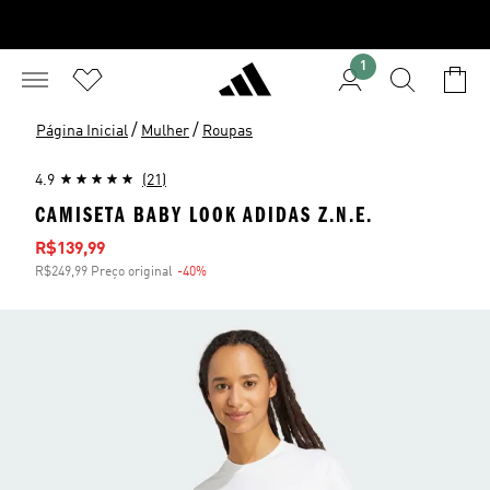
1
/
/
Página Inicial
Mulher
Roupas
4.9
(21)
CAMISETA BABY LOOK ADIDAS Z.N.E.
Preço com desconto
R$139,99
R$249,99 Preço original
-40%
Desconto