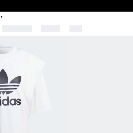
be
🩰 Tendências
Esportes
Outlet