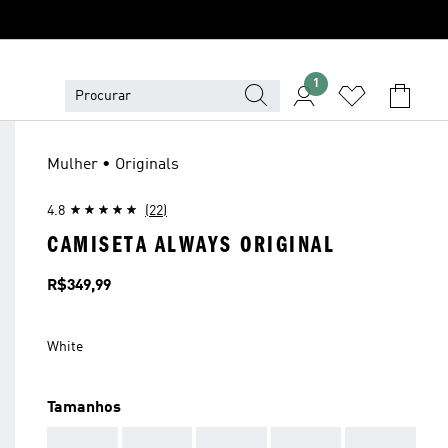
1
Mulher • Originals
4.8
(22)
CAMISETA ALWAYS ORIGINAL
Preço
R$349,99
White
Tamanhos
AAA
AAA
AAA
AAA
AAA