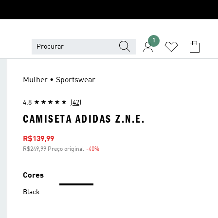
1
Mulher • Sportswear
4.8
(42)
CAMISETA ADIDAS Z.N.E.
Preço com desconto
R$139,99
R$249,99 Preço original
-40%
Desconto
Cores
Black