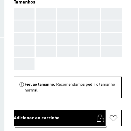
Tamanhos
AAA
AAA
AAA
AAA
AAA
AAA
AAA
AAA
AAA
AAA
AAA
AAA
AAA
AAA
AAA
AAA
AAA
AAA
AAA
AAA
AAA
Fiel ao tamanho.
Recomendamos pedir o tamanho
normal.
Adicionar ao carrinho