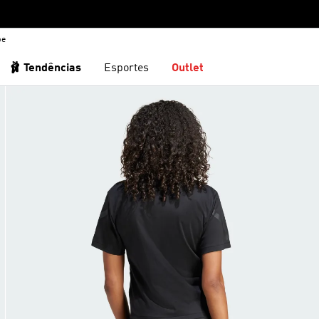
be
🩰 Tendências
Esportes
Outlet