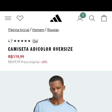
1
/
/
Página Inicial
Homem
Roupas
4.7
(54)
CAMISETA ADICOLOR OVERSIZE
Preço com desconto
R$119,99
R$199,99 Preço original
-40%
Desconto