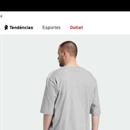
be
🩰 Tendências
Esportes
Outlet