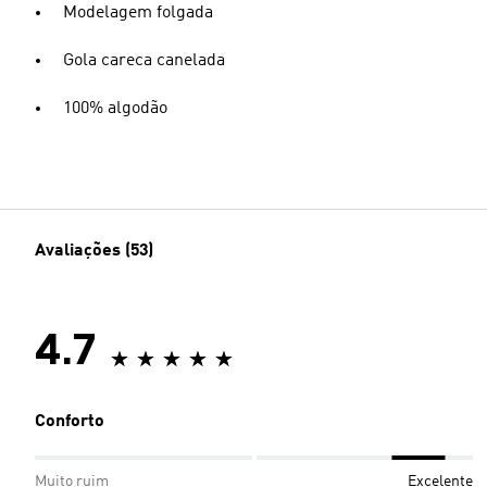
Modelagem folgada
Gola careca canelada
100% algodão
Avaliações (53)
4.7
Conforto
Muito ruim
Excelente