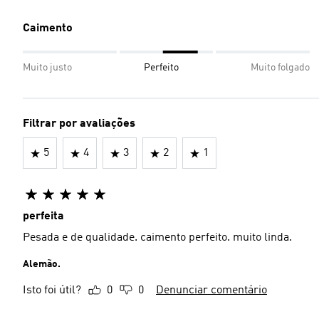
Caimento
Muito justo
Perfeito
Muito folgado
Filtrar por avaliações
5
4
3
2
1
perfeita
Pesada e de qualidade. caimento perfeito. muito linda.
Alemão.
Isto foi útil?
0
0
Denunciar comentário