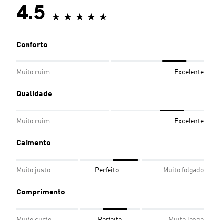
4.5
Conforto
Muito ruim
Excelente
Qualidade
Muito ruim
Excelente
Caimento
Muito justo
Perfeito
Muito folgado
Comprimento
Muito curto
Perfeito
Muito longo