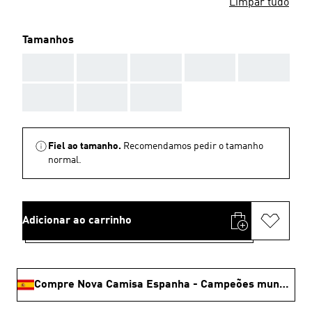
Limpar tudo
Tamanhos
AAA
AAA
AAA
AAA
AAA
AAA
AAA
AAA
Fiel ao tamanho.
Recomendamos pedir o tamanho
normal.
Adicionar ao carrinho
Compre Nova Camisa Espanha - Campeões mundiais 🏆