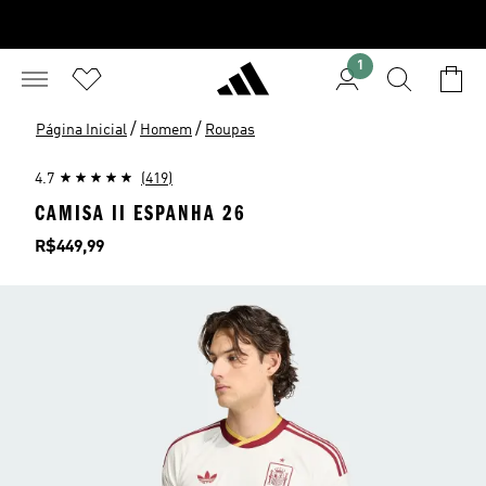
1
/
/
Página Inicial
Homem
Roupas
4.7
(419)
CAMISA II ESPANHA 26
Preço
R$449,99