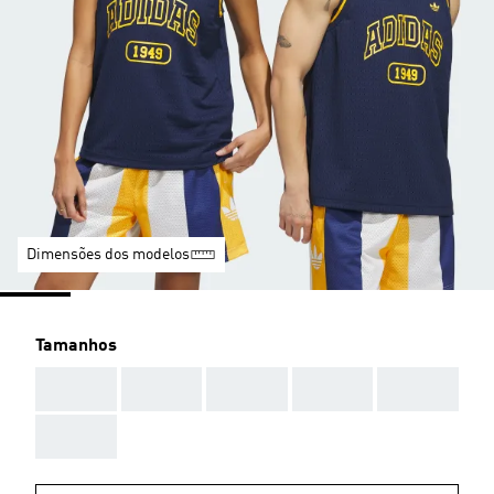
Dimensões dos modelos
Tamanhos
AAA
AAA
AAA
AAA
AAA
AAA