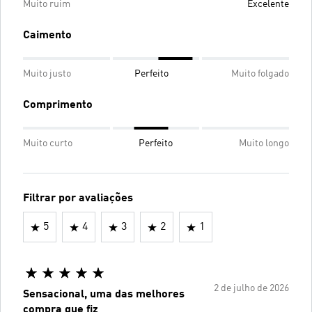
Muito ruim
Excelente
Caimento
Muito justo
Perfeito
Muito folgado
Comprimento
Muito curto
Perfeito
Muito longo
Filtrar por avaliações
5
4
3
2
1
2 de julho de 2026
Sensacional, uma das melhores
compra que fiz