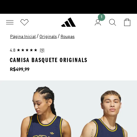
1
/
/
Página Inicial
Originals
Roupas
4.8
(9)
CAMISA BASQUETE ORIGINALS
Preço
R$499,99