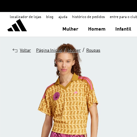
localizador de lojas
blog
ajuda
histórico de pedidos
entre para o clu
Mulher
Homem
Infantil
/
/
Voltar
Página Inicial
Mulher
Roupas