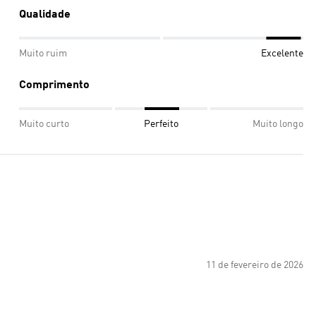
Qualidade
Muito ruim
Excelente
Comprimento
Muito curto
Perfeito
Muito longo
11 de fevereiro de 2026