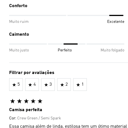
Conforto
Muito ruim
Excelente
Caimento
Muito justo
Perfeito
Muito folgado
Filtrar por avaliações
5
4
3
2
1
Camisa perfeita
Cor:
Crew Green / Semi Spark
Essa camisa além de linda, estilosa tem um ótimo material