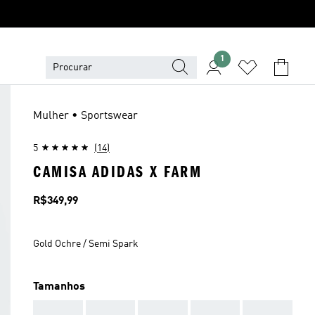
1
Mulher • Sportswear
5
(14)
CAMISA ADIDAS X FARM
Preço
R$349,99
Gold Ochre / Semi Spark
Tamanhos
AAA
AAA
AAA
AAA
AAA