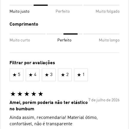
Muito justo
Perfeito
Muito folgado
Comprimento
Muito curto
Perfeito
Muito longo
Filtrar por avaliações
5
4
3
2
1
7 de julho de 2026
Amei, porém poderia não ter elástico
no bumbum
Ainda assim, recomendaria! Material ótimo,
confortável, não é transparente