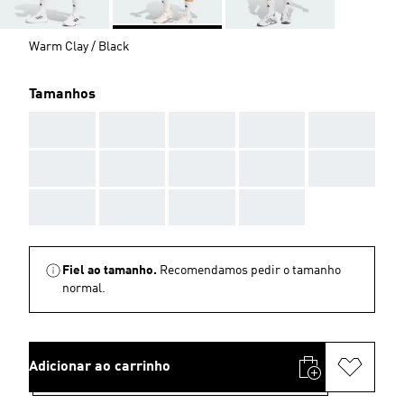
Warm Clay / Black
Tamanhos
AAA
AAA
AAA
AAA
AAA
AAA
AAA
AAA
AAA
AAA
AAA
AAA
AAA
AAA
Fiel ao tamanho.
Recomendamos pedir o tamanho
normal.
Adicionar ao carrinho