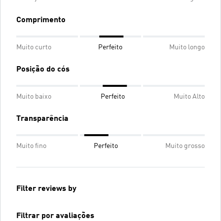
Comprimento
Muito curto
Perfeito
Muito longo
Posição do cós
Muito baixo
Perfeito
Muito Alto
Transparência
Muito fino
Perfeito
Muito grosso
Filter reviews by
Filtrar por avaliações