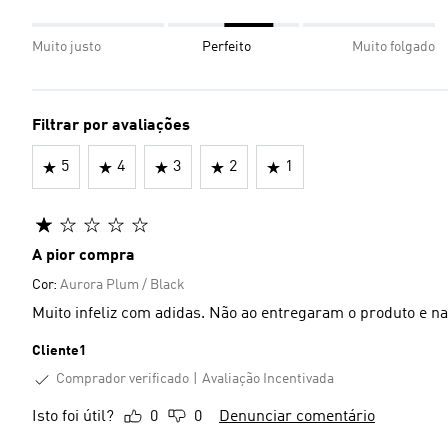
Muito justo
Perfeito
Muito folgado
Filtrar por avaliações
5
4
3
2
1
A pior compra
Cor:
Aurora Plum / Black
Muito infeliz com adidas. Não ao entregaram o produto e na
Cliente1
Comprador verificado
Avaliação Incentivada
Isto foi útil?
0
0
Denunciar comentário