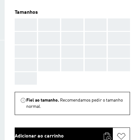
Tamanhos
AAA
AAA
AAA
AAA
AAA
AAA
AAA
AAA
AAA
AAA
AAA
AAA
AAA
AAA
AAA
AAA
AAA
AAA
AAA
AAA
AAA
Fiel ao tamanho.
Recomendamos pedir o tamanho
normal.
Adicionar ao carrinho