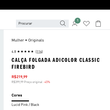
1
Mulher • Originals
4.8
(114)
CALÇA FOLGADA ADICOLOR CLASSIC
FIREBIRD
Preço com desconto
R$219,99
R$399,99 Preço original
-45%
Desconto
Cores
Lucid Pink / Black