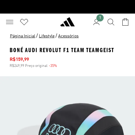
1
/
/
Página Inicial
Lifestyle
Acessórios
BONÉ AUDI REVOLUT F1 TEAM TEAMGEIST
Preço com desconto
R$159,99
R$249,99 Preço original
-35%
Desconto