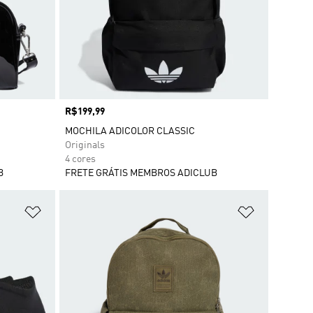
Preço
R$199,99
MOCHILA ADICOLOR CLASSIC
Originals
4 cores
B
FRETE GRÁTIS MEMBROS ADICLUB
Adicionar à Lista de Desejos
Adicionar à