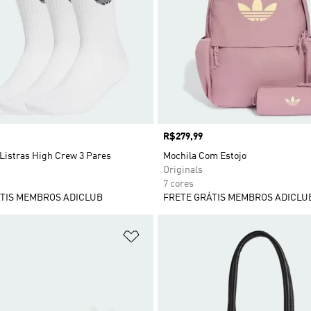
Preço
R$279,99
Listras High Crew 3 Pares
Mochila Com Estojo
Originals
7 cores
TIS MEMBROS ADICLUB
FRETE GRÁTIS MEMBROS ADICLU
sta de Desejos
Adicionar à Lista de Desejos