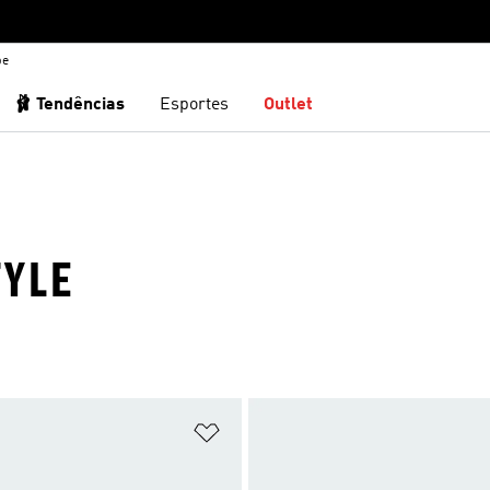
be
🩰 Tendências
Esportes
Outlet
TYLE
sta de Desejos
Adicionar à Lista de Desejos