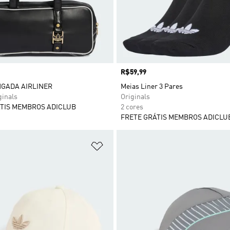
Preço
R$59,99
NGADA AIRLINER
Meias Liner 3 Pares
ginals
Originals
TIS MEMBROS ADICLUB
2 cores
FRETE GRÁTIS MEMBROS ADICLU
sta de Desejos
Adicionar à Lista de Desejos