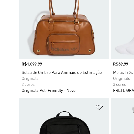
Preço
R$1.099,99
Preço
R$69,99
Bolsa de Ombro Para Animais de Estimação
Meias Três 
Originals
Originals
2 cores
3 cores
Originals Pet-Friendly
Novo
FRETE GRÁ
Adicionar à Li