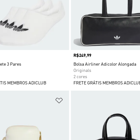
Preço
R$249,99
ete 3 Pares
Bolsa Airliner Adicolor Alongada
Originals
2 cores
TIS MEMBROS ADICLUB
FRETE GRÁTIS MEMBROS ADICLU
sta de Desejos
Adicionar à Lista de Desejos