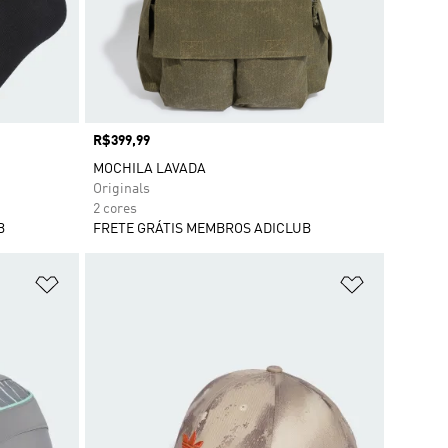
Preço
R$399,99
MOCHILA LAVADA
Originals
2 cores
B
FRETE GRÁTIS MEMBROS ADICLUB
Adicionar à Lista de Desejos
Adicionar à