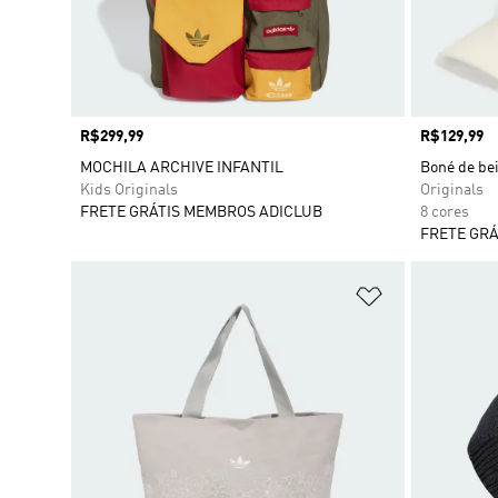
Preço
R$299,99
Preço
R$129,99
MOCHILA ARCHIVE INFANTIL
Boné de bei
Kids Originals
Originals
FRETE GRÁTIS MEMBROS ADICLUB
8 cores
FRETE GRÁ
Adicionar à Li