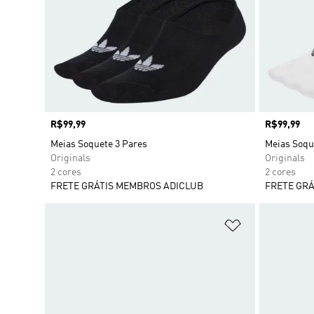
Preço
R$99,99
Preço
R$99,99
Meias Soquete 3 Pares
Meias Soqu
Originals
Originals
2 cores
2 cores
FRETE GRÁTIS MEMBROS ADICLUB
FRETE GRÁ
Adicionar à Li