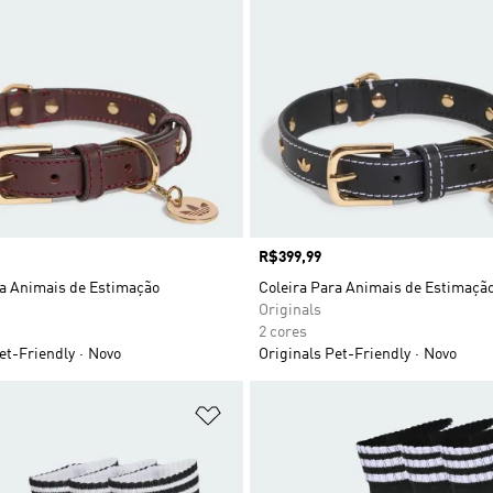
Preço
R$399,99
ra Animais de Estimação
Coleira Para Animais de Estimaçã
Originals
2 cores
et-Friendly
Novo
Originals Pet-Friendly
Novo
sta de Desejos
Adicionar à Lista de Desejos