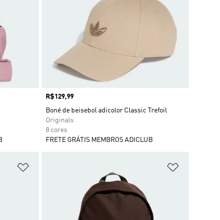
Preço
R$129,99
Boné de beisebol adicolor Classic Trefoil
Originals
8 cores
B
FRETE GRÁTIS MEMBROS ADICLUB
Adicionar à Lista de Desejos
Adicionar à