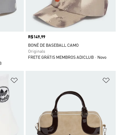
Preço
R$149,99
BONÉ DE BASEBALL CAMO
Originals
FRETE GRÁTIS MEMBROS ADICLUB
Novo
B
Adicionar à Lista de Desejos
Adicionar à