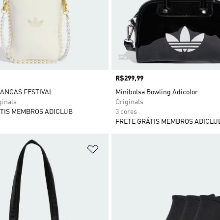
Preço
R$299,99
ANGAS FESTIVAL
Minibolsa Bowling Adicolor
ginals
Originals
TIS MEMBROS ADICLUB
3 cores
FRETE GRÁTIS MEMBROS ADICLU
sta de Desejos
Adicionar à Lista de Desejos