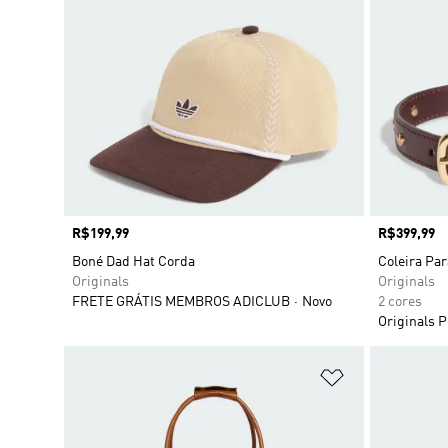
Preço
R$199,99
Preço
R$399,99
Boné Dad Hat Corda
Coleira Pa
Originals
Originals
FRETE GRÁTIS MEMBROS ADICLUB
Novo
2 cores
Originals P
Adicionar à Li