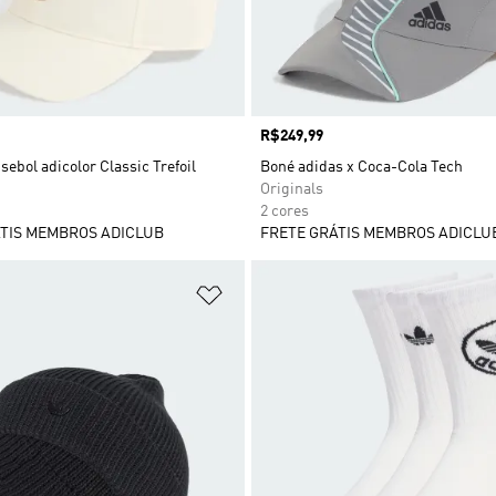
Preço
R$249,99
sebol adicolor Classic Trefoil
Boné adidas x Coca-Cola Tech
Originals
2 cores
TIS MEMBROS ADICLUB
FRETE GRÁTIS MEMBROS ADICLU
sta de Desejos
Adicionar à Lista de Desejos