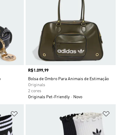
Preço
R$1.099,99
o
Bolsa de Ombro Para Animais de Estimação
Originals
2 cores
Originals Pet-Friendly
Novo
Adicionar à Lista de Desejos
Adicionar à