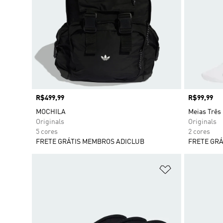
Preço
R$499,99
Preço
R$99,99
MOCHILA
Meias Três 
Originals
Originals
5 cores
2 cores
FRETE GRÁTIS MEMBROS ADICLUB
FRETE GRÁ
Adicionar à Li