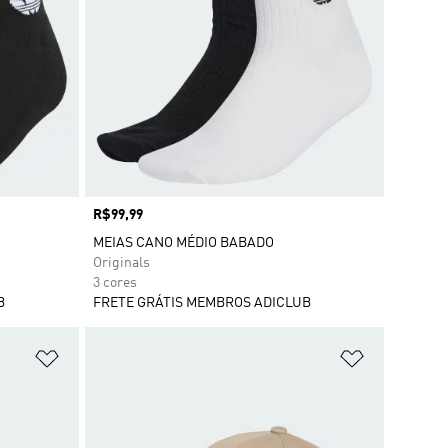
Preço
R$99,99
MEIAS CANO MÉDIO BABADO
Originals
3 cores
B
FRETE GRÁTIS MEMBROS ADICLUB
Adicionar à Lista de Desejos
Adicionar à