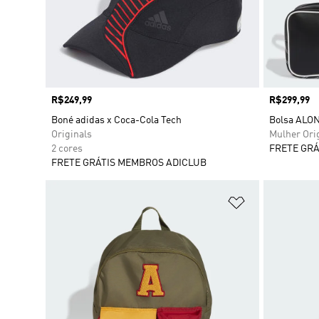
Preço
R$249,99
Preço
R$299,99
Boné adidas x Coca-Cola Tech
Bolsa ALO
Originals
Mulher Ori
2 cores
FRETE GRÁ
FRETE GRÁTIS MEMBROS ADICLUB
Adicionar à Li