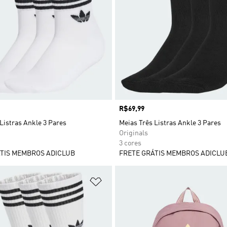
Preço
R$69,99
Listras Ankle 3 Pares
Meias Três Listras Ankle 3 Pares
Originals
3 cores
TIS MEMBROS ADICLUB
FRETE GRÁTIS MEMBROS ADICLU
sta de Desejos
Adicionar à Lista de Desejos