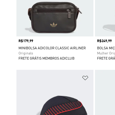
Preço
R$179,99
Preço
R$249,99
MINIBOLSA ADICOLOR CLASSIC AIRLINER
BOLSA MIÇ
Originals
Mulher Ori
FRETE GRÁTIS MEMBROS ADICLUB
FRETE GRÁ
Adicionar à Li