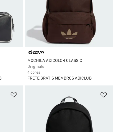
Preço
R$229,99
MOCHILA ADICOLOR CLASSIC
Originals
4 cores
B
FRETE GRÁTIS MEMBROS ADICLUB
Adicionar à Lista de Desejos
Adicionar à