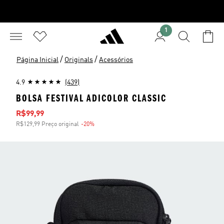
1
/
/
Página Inicial
Originals
Acessórios
4.9
(439)
BOLSA FESTIVAL ADICOLOR CLASSIC
Preço com desconto
R$99,99
R$129,99 Preço original
-20%
Desconto