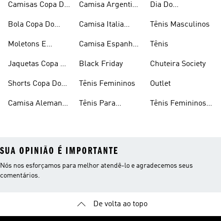
Camisas Copa Do
Camisa Argentina
Dia Do
26
Mundo 2026
Copa Do Mundo
Consumidor
Bola Copa Do
Camisa Italia
Tênis Masculinos
26
Mundo 2026
Copa Do Mundo
Moletons E
Camisa Espanha
Tênis
26
Casacos Copa Do
Copa Do Mundo
Jaquetas Copa De
Black Friday
Chuteira Society
Mundo 2026
26
Mundo 2026
Shorts Copa Do
Tênis Femininos
Outlet
Mundo
Camisa Alemanha
Tênis Para
Tênis Femininos
Copa Do Mundo
Caminhada
Brancos
SUA OPINIÃO É IMPORTANTE
Nós nos esforçamos para melhor atendê-lo e agradecemos seus
comentários.
De volta ao topo