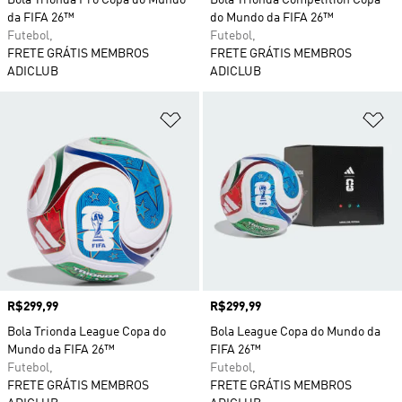
Bola Trionda Pro Copa do Mundo
Bola Trionda Competition Copa
da FIFA 26™
do Mundo da FIFA 26™
Futebol,
Futebol,
FRETE GRÁTIS MEMBROS
FRETE GRÁTIS MEMBROS
ADICLUB
ADICLUB
Adicionar à Lista de Desejos
Ad
Preço
R$299,99
Preço
R$299,99
Bola Trionda League Copa do
Bola League Copa do Mundo da
Mundo da FIFA 26™
FIFA 26™
Futebol,
Futebol,
FRETE GRÁTIS MEMBROS
FRETE GRÁTIS MEMBROS