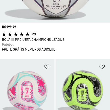
Preço
R$999,99
(49)
BOLA III PRO UEFA CHAMPIONS LEAGUE
Futebol,
FRETE GRÁTIS MEMBROS ADICLUB
Adicionar à Lista de Desejos
Ad