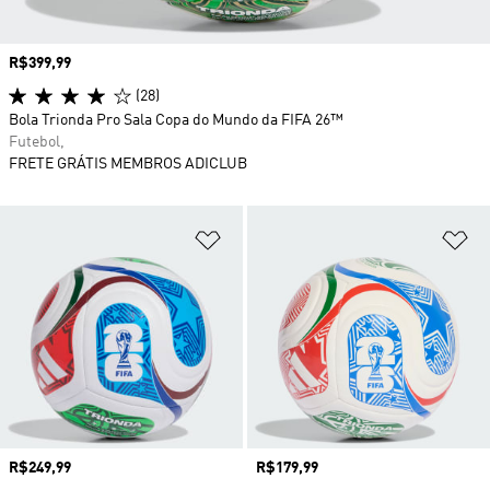
Preço
R$399,99
(28)
Bola Trionda Pro Sala Copa do Mundo da FIFA 26™
Futebol,
FRETE GRÁTIS MEMBROS ADICLUB
Adicionar à Lista de Desejos
Ad
Preço
R$249,99
Preço
R$179,99