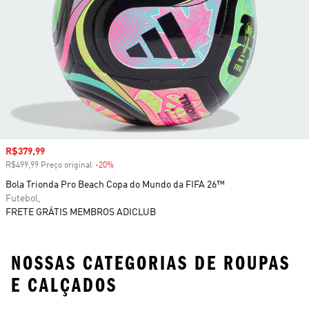
Preço com desconto
R$379,99
R$499,99 Preço original
-20%
Desconto
Bola Trionda Pro Beach Copa do Mundo da FIFA 26™
Futebol,
FRETE GRÁTIS MEMBROS ADICLUB
NOSSAS CATEGORIAS DE ROUPAS
E CALÇADOS