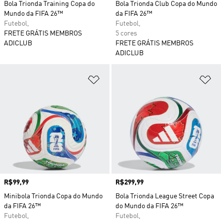
Bola Trionda Training Copa do
Bola Trionda Club Copa do Mundo
Mundo da FIFA 26™
da FIFA 26™
Futebol,
Futebol,
FRETE GRÁTIS MEMBROS
5 cores
ADICLUB
FRETE GRÁTIS MEMBROS
ADICLUB
Adicionar à Lista de Desejos
Ad
Preço
R$99,99
Preço
R$299,99
Minibola Trionda Copa do Mundo
Bola Trionda League Street Copa
da FIFA 26™
do Mundo da FIFA 26™
Futebol,
Futebol,