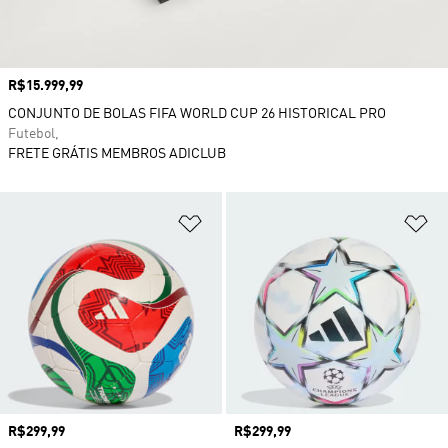
Preço
R$15.999,99
CONJUNTO DE BOLAS FIFA WORLD CUP 26 HISTORICAL PRO
Futebol,
FRETE GRÁTIS MEMBROS ADICLUB
Adicionar à Lista de Desejos
Ad
Preço
R$299,99
Preço
R$299,99