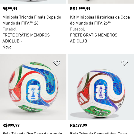
Preço
R$99,99
Preço
R$1.999,99
Minibola Trionda Finals Copa do
Kit Minibolas Históricas da Copa
Mundo da FIFA™ 26
do Mundo da FIFA 26™
Futebol,
Futebol,
FRETE GRÁTIS MEMBROS
FRETE GRÁTIS MEMBROS
ADICLUB
ADICLUB
Novo
Adicionar à Lista de Desejos
Ad
Preço
R$999,99
Preço
R$499,99