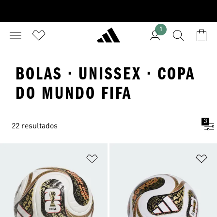
1
BOLAS · UNISSEX · COPA
DO MUNDO FIFA
3
22 resultados
Adicionar à Lista de Desejos
Ad