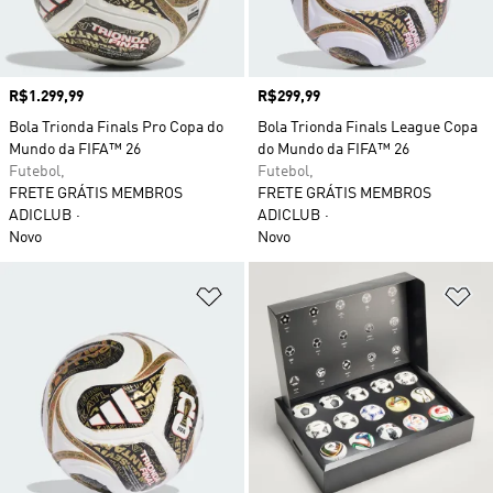
Preço
R$1.299,99
Preço
R$299,99
Bola Trionda Finals Pro Copa do
Bola Trionda Finals League Copa
Mundo da FIFA™ 26
do Mundo da FIFA™ 26
Futebol,
Futebol,
FRETE GRÁTIS MEMBROS
FRETE GRÁTIS MEMBROS
ADICLUB
ADICLUB
Novo
Novo
Adicionar à Lista de Desejos
Ad