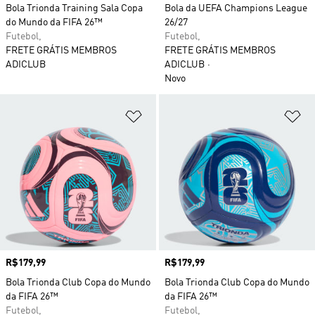
Bola Trionda Training Sala Copa
Bola da UEFA Champions League
do Mundo da FIFA 26™
26/27
Futebol,
Futebol,
FRETE GRÁTIS MEMBROS
FRETE GRÁTIS MEMBROS
ADICLUB
ADICLUB
Novo
Adicionar à Lista de Desejos
Ad
Preço
R$179,99
Preço
R$179,99
Bola Trionda Club Copa do Mundo
Bola Trionda Club Copa do Mundo
da FIFA 26™
da FIFA 26™
Futebol,
Futebol,