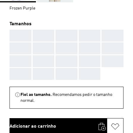
Frozen Purple
Tamanhos
AAA
AAA
AAA
AAA
AAA
AAA
AAA
AAA
AAA
AAA
AAA
AAA
AAA
AAA
AAA
AAA
AAA
AAA
AAA
Fiel ao tamanho.
Recomendamos pedir o tamanho
normal.
Adicionar ao carrinho