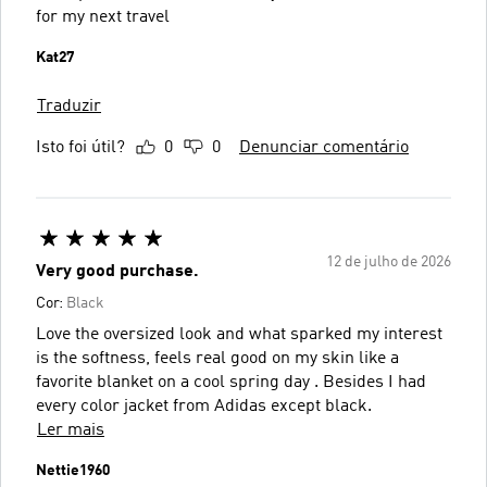
for my next travel
Kat27
Traduzir
Isto foi útil?
0
0
Denunciar comentário
12 de julho de 2026
Very good purchase.
Cor:
Black
Love the oversized look and what sparked my interest
is the softness, feels real good on my skin like a
favorite blanket on a cool spring day . Besides I had
every color jacket from Adidas except black.
Ler mais
Nettie1960