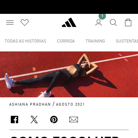
1
TODAS AS HISTÓRIAS
CORRIDA
TRAINING
SUSTENTAB
/
ASHIANA PRADHAN
AGOSTO 2021