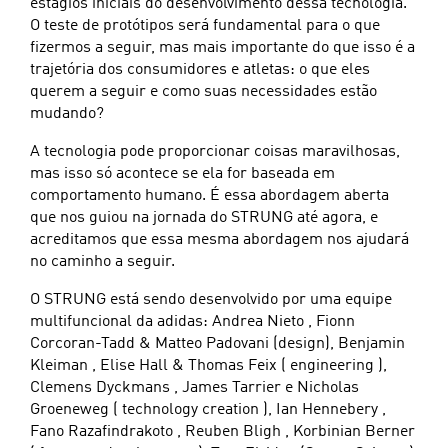
estágios iniciais do desenvolvimento dessa tecnologia.
O teste de protótipos será fundamental para o que
fizermos a seguir, mas mais importante do que isso é a
trajetória dos consumidores e atletas: o que eles
querem a seguir e como suas necessidades estão
mudando?
A tecnologia pode proporcionar coisas maravilhosas,
mas isso só acontece se ela for baseada em
comportamento humano. É essa abordagem aberta
que nos guiou na jornada do STRUNG até agora, e
acreditamos que essa mesma abordagem nos ajudará
no caminho a seguir.
O STRUNG está sendo desenvolvido por uma equipe
multifuncional da adidas: Andrea Nieto , Fionn
Corcoran-Tadd & Matteo Padovani (design), Benjamin
Kleiman , Elise Hall & Thomas Feix ( engineering ),
Clemens Dyckmans , James Tarrier e Nicholas
Groeneweg ( technology creation ), Ian Hennebery ,
Fano Razafindrakoto , Reuben Bligh , Korbinian Berner