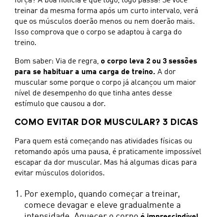
força? A boa notícia é que logo, logo passa! Se você
treinar da mesma forma após um curto intervalo, verá
que os músculos doerão menos ou nem doerão mais.
Isso comprova que o corpo se adaptou à carga do
treino.
Bom saber: Via de regra,
o corpo leva 2 ou 3 sessões
para se habituar a uma carga de treino.
A dor
muscular some porque o corpo já alcançou um maior
nível de desempenho do que tinha antes desse
estímulo que causou a dor.
COMO EVITAR DOR MUSCULAR? 3 DICAS
Para quem está começando nas atividades físicas ou
retomando após uma pausa, é praticamente impossível
escapar da dor muscular. Mas há algumas dicas para
evitar músculos doloridos.
Por exemplo, quando começar a treinar,
comece devagar e eleve gradualmente a
intensidade. Aquecer o corpo
é imprescindível