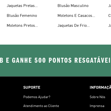
Jaquetas Pretas
Blusão Masculino
J
Masculinas
Blusão Femenino
Moletons E Casacos
C
Femininos
M
Moletons Pretos
Jaquetas De Frio
J
Masculinos
Masculino
B E GANHE 500 PONTOS RESGATÁVE
SUPORTE
INFORMAÇÃ
Podemos Ajudar?
Sobre Nós
Atendimento ao Cliente
Imprensa