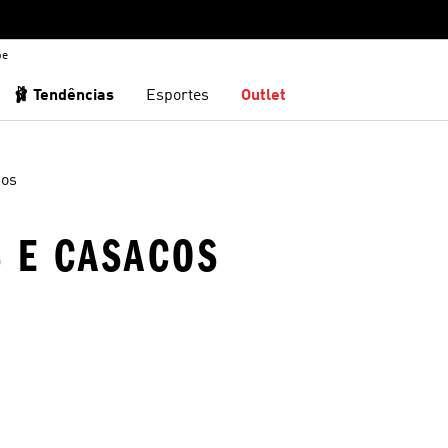
be
🩰 Tendências
Esportes
Outlet
cos
S E CASACOS
sta de Desejos