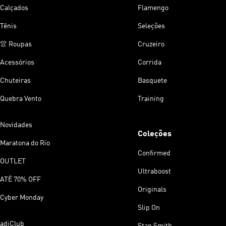
Calçados
Flamengo
Tênis
Seleções
👚 Roupas
Cruzeiro
Acessórios
Corrida
Chuteiras
Basquete
Quebra Vento
Training
Novidades
Coleções
Maratona do Rio
Confirmed
OUTLET
Ultraboost
ATÉ 70% OFF
Originals
Cyber Monday
Slip On
adiClub
Stan Smith