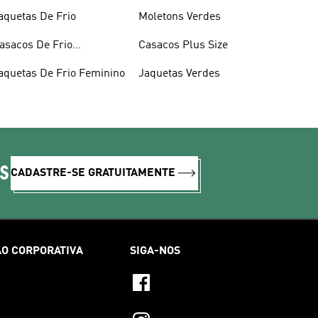
aquetas De Frio
Moletons Verdes
asacos De Frio
Casacos Plus Size
asculinos
aquetas De Frio Feminino
Jaquetas Verdes
IS
CADASTRE-SE GRATUITAMENTE
O CORPORATIVA
SIGA-NOS