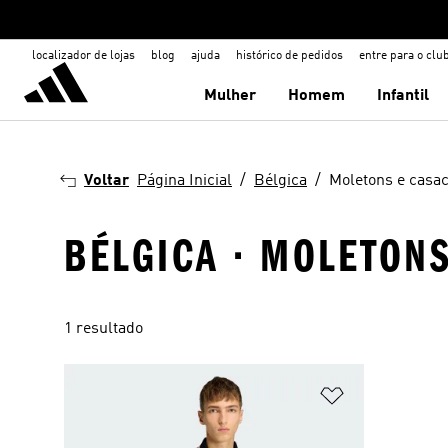
localizador de lojas
blog
ajuda
histórico de pedidos
entre para o clu
Mulher
Homem
Infantil
Voltar
Página Inicial
Bélgica
Moletons e casa
BÉLGICA · MOLETON
1 resultado
Adicionar à Li