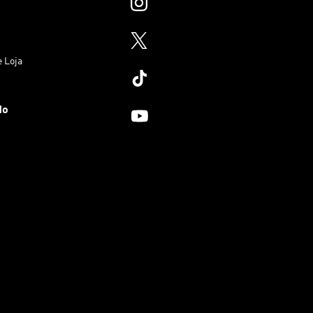
e Loja
do