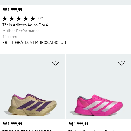
Preço
R$1.999,99
(224)
Tênis Adizero Adios Pro 4
Mulher Performance
12 cores
FRETE GRÁTIS MEMBROS ADICLUB
Adicionar à Lista de Desejos
Ad
Preço
R$1.999,99
Preço
R$1.999,99