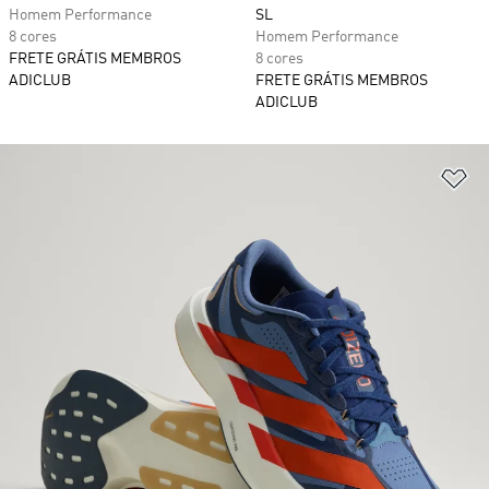
Homem Performance
SL
8 cores
Homem Performance
FRETE GRÁTIS MEMBROS
8 cores
ADICLUB
FRETE GRÁTIS MEMBROS
ADICLUB
Ad