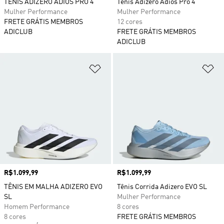
TÊNIS ADIZERO ADIOS PRO 4
Tênis Adizero Adios Pro 4
Mulher Performance
Mulher Performance
FRETE GRÁTIS MEMBROS
12 cores
ADICLUB
FRETE GRÁTIS MEMBROS
ADICLUB
Adicionar à Lista de Desejos
Ad
Preço
R$1.099,99
Preço
R$1.099,99
TÊNIS EM MALHA ADIZERO EVO
Tênis Corrida Adizero EVO SL
SL
Mulher Performance
Homem Performance
8 cores
8 cores
FRETE GRÁTIS MEMBROS