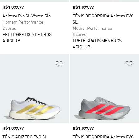
Preço
R$1.099,99
Preço
R$1.099,99
Adizero Evo SL Woven Rio
TÊNIS DE CORRIDA Adizero EVO
Homem Performance
SL
2 cores
Mulher Performance
FRETE GRÁTIS MEMBROS
8 cores
ADICLUB
FRETE GRÁTIS MEMBROS
ADICLUB
Adicionar à Lista de Desejos
Ad
Preço
R$1.099,99
Preço
R$1.099,99
TÊNIS ADIZERO EVO SL
TÊNIS DE CORRIDA Adizero EVO