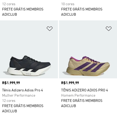
12 cores
10 cores
FRETE GRÁTIS MEMBROS
FRETE GRÁTIS MEMBROS
ADICLUB
ADICLUB
Adicionar à Lista de Desejos
Ad
Preço
R$1.999,99
Preço
R$1.999,99
Tênis Adizero Adios Pro 4
TÊNIS ADIZERO ADIOS PRO 4
Mulher Performance
Homem Performance
12 cores
FRETE GRÁTIS MEMBROS
FRETE GRÁTIS MEMBROS
ADICLUB
ADICLUB