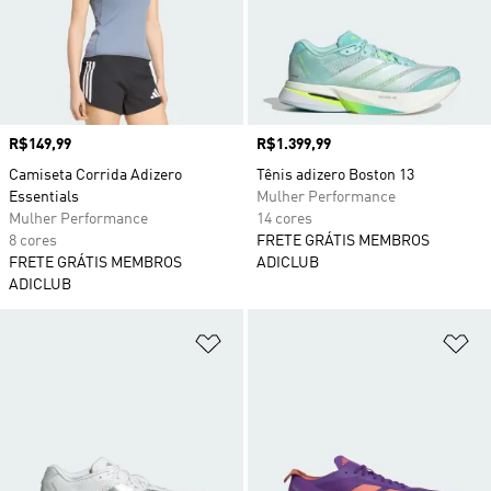
Preço
R$149,99
Preço
R$1.399,99
Camiseta Corrida Adizero
Tênis adizero Boston 13
Essentials
Mulher Performance
Mulher Performance
14 cores
8 cores
FRETE GRÁTIS MEMBROS
FRETE GRÁTIS MEMBROS
ADICLUB
ADICLUB
Adicionar à Lista de Desejos
Ad