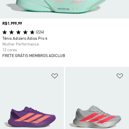
Preço
R$1.999,99
(224)
Tênis Adizero Adios Pro 4
Mulher Performance
12 cores
FRETE GRÁTIS MEMBROS ADICLUB
Adicionar à Lista de Desejos
Ad