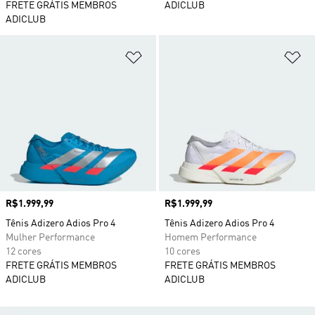
FRETE GRÁTIS MEMBROS
ADICLUB
ADICLUB
Adicionar à Lista de Desejos
Ad
Preço
R$1.999,99
Preço
R$1.999,99
Tênis Adizero Adios Pro 4
Tênis Adizero Adios Pro 4
Mulher Performance
Homem Performance
12 cores
10 cores
FRETE GRÁTIS MEMBROS
FRETE GRÁTIS MEMBROS
ADICLUB
ADICLUB