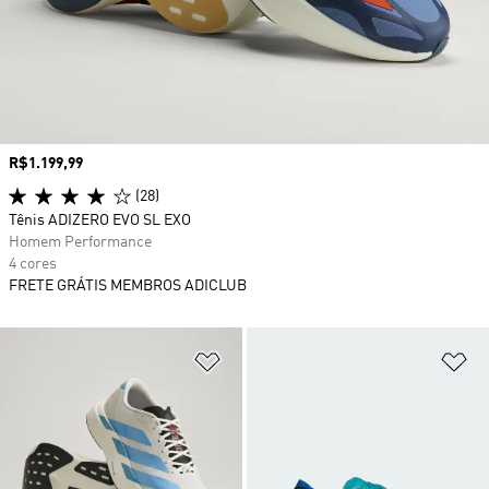
Preço
R$1.199,99
(28)
Tênis ADIZERO EVO SL EXO
Homem Performance
4 cores
FRETE GRÁTIS MEMBROS ADICLUB
Adicionar à Lista de Desejos
Ad