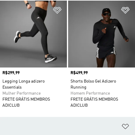
Adicionar à Lista de Desejos
Ad
Preço
R$299,99
Preço
R$499,99
Legging Longa adizero
Shorts Bolso Gel Adizero
Essentials
Running
Mulher Performance
Homem Performance
FRETE GRÁTIS MEMBROS
FRETE GRÁTIS MEMBROS
ADICLUB
ADICLUB
Ad