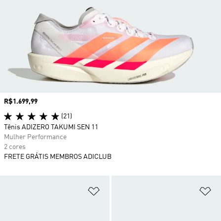
Preço
R$1.699,99
(21)
Tênis ADIZERO TAKUMI SEN 11
Mulher Performance
2 cores
FRETE GRÁTIS MEMBROS ADICLUB
Adicionar à Lista de Desejos
Ad