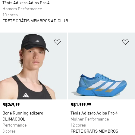
Tênis Adizero Adios Pro 4
Homem Performance
10 cores
FRETE GRÁTIS MEMBROS ADICLUB
Adicionar à Lista de Desejos
Ad
Preço
R$249,99
Preço
R$1.999,99
Boné Running adizero
Tênis Adizero Adios Pro 4
CLIMACOOL
Mulher Performance
Performance
12 cores
3 cores
FRETE GRÁTIS MEMBROS