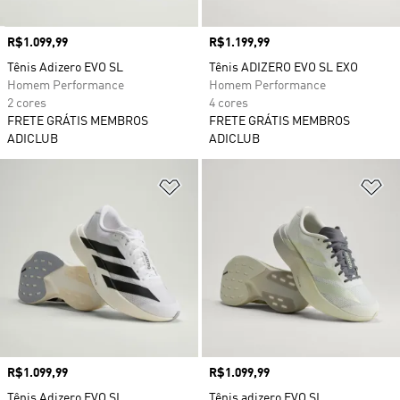
Preço
R$1.099,99
Preço
R$1.199,99
Tênis Adizero EVO SL
Tênis ADIZERO EVO SL EXO
Homem Performance
Homem Performance
2 cores
4 cores
FRETE GRÁTIS MEMBROS
FRETE GRÁTIS MEMBROS
ADICLUB
ADICLUB
Adicionar à Lista de Desejos
Ad
Preço
R$1.099,99
Preço
R$1.099,99
Tênis Adizero EVO SL
Tênis adizero EVO SL