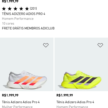
Preço
R$1.999,99
(201)
TÊNIS ADIZERO ADIOS PRO 4
Homem Performance
10 cores
FRETE GRÁTIS MEMBROS ADICLUB
Adicionar à Lista de Desejos
Ad
Preço
R$1.999,99
Preço
R$1.999,99
Tênis Adizero Adios Pro 4
Tênis Adizero Adios Pro 4
Mulher Performance
Homem Performance