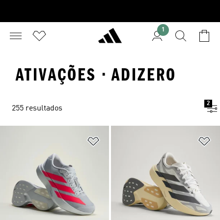
1
ATIVAÇÕES · ADIZERO
2
255 resultados
Adicionar à Lista de Desejos
Ad