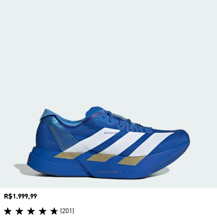
Preço
R$1.999,99
(201)