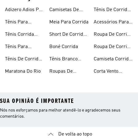
Adizero Adios Pro
Camisetas De
Tênis De Corrida
4
Corrida
Preto
Tênis Para
Meia Para Corrida
Acessórios Para
Corrida
Corrida
Tênis Corrida
Short De Corrida
Roupa De Corrida
Masculino
Feminino
Feminina
Tênis Para
Boné Corrida
Roupa De Corrida
Caminhada
Masculina
Tênis De Corrida
Tênis Branco
Camiseta Corrida
Feminino
Corrida
Feminina
Maratona Do Rio
Roupas De
Corta Vento
Corrida
Corrida
SUA OPINIÃO É IMPORTANTE
Nós nos esforçamos para melhor atendê-lo e agradecemos seus
comentários.
De volta ao topo