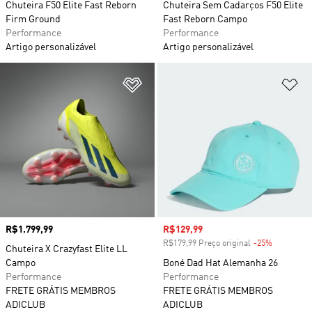
Chuteira F50 Elite Fast Reborn
Chuteira Sem Cadarços F50 Elite
Firm Ground
Fast Reborn Campo
Performance
Performance
Artigo personalizável
Artigo personalizável
Adicionar à Lista de Desejos
Ad
Preço
R$1.799,99
Preço com desconto
R$129,99
R$179,99 Preço original
-25%
Desconto
Chuteira X Crazyfast Elite LL
Campo
Boné Dad Hat Alemanha 26
Performance
Performance
FRETE GRÁTIS MEMBROS
FRETE GRÁTIS MEMBROS
ADICLUB
ADICLUB