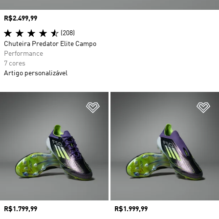
Preço
R$2.499,99
(208)
Chuteira Predator Elite Campo
Performance
7 cores
Artigo personalizável
Adicionar à Lista de Desejos
Ad
Preço
R$1.799,99
Preço
R$1.999,99