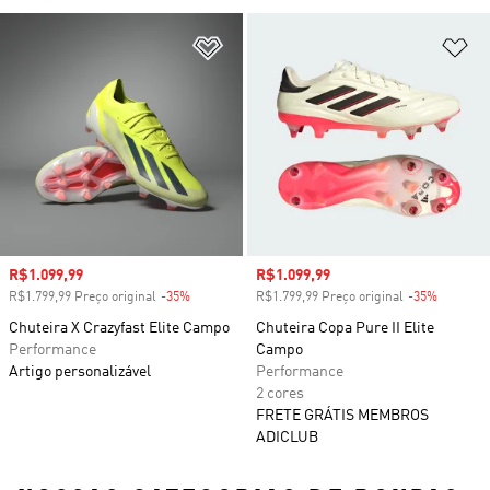
Adicionar à Lista de Desejos
Ad
Preço com desconto
R$1.099,99
Preço com desconto
R$1.099,99
R$1.799,99 Preço original
-35%
Desconto
R$1.799,99 Preço original
-35%
Descont
Chuteira X Crazyfast Elite Campo
Chuteira Copa Pure II Elite
Performance
Campo
Artigo personalizável
Performance
2 cores
FRETE GRÁTIS MEMBROS
ADICLUB