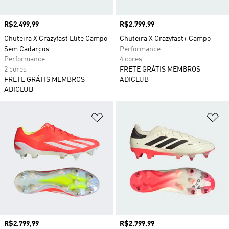
Preço
R$2.499,99
Preço
R$2.799,99
Chuteira X Crazyfast Elite Campo
Chuteira X Crazyfast+ Campo
Sem Cadarços
Performance
Performance
4 cores
2 cores
FRETE GRÁTIS MEMBROS
FRETE GRÁTIS MEMBROS
ADICLUB
ADICLUB
Adicionar à Lista de Desejos
Ad
Preço
R$2.799,99
Preço
R$2.799,99