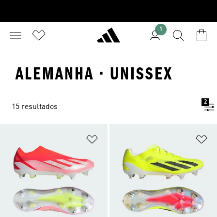
1
ALEMANHA · UNISSEX
2
15 resultados
Adicionar à Lista de Desejos
Ad