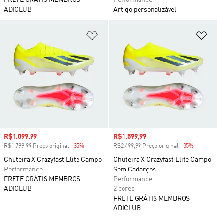
FRETE GRÁTIS MEMBROS
Performance
ADICLUB
Artigo personalizável
Adicionar à Lista de Desejos
Ad
Preço com desconto
R$1.099,99
Preço com desconto
R$1.599,99
R$1.799,99 Preço original
-35%
Desconto
R$2.499,99 Preço original
-35%
Descont
Chuteira X Crazyfast Elite Campo
Chuteira X Crazyfast Elite Campo
Performance
Sem Cadarços
FRETE GRÁTIS MEMBROS
Performance
ADICLUB
2 cores
FRETE GRÁTIS MEMBROS
ADICLUB