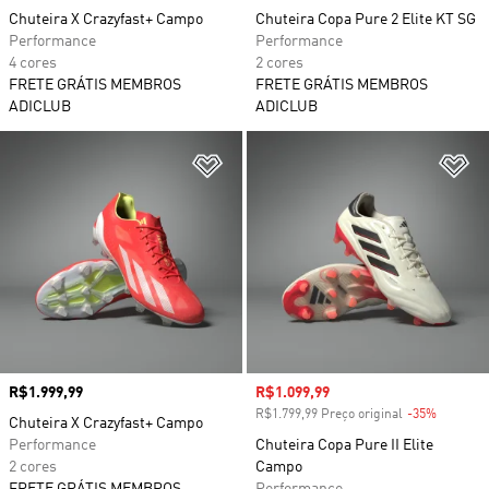
Chuteira X Crazyfast+ Campo
Chuteira Copa Pure 2 Elite KT SG
Performance
Performance
4 cores
2 cores
FRETE GRÁTIS MEMBROS
FRETE GRÁTIS MEMBROS
ADICLUB
ADICLUB
Adicionar à Lista de Desejos
Ad
Preço
R$1.999,99
Preço com desconto
R$1.099,99
R$1.799,99 Preço original
-35%
Descont
Chuteira X Crazyfast+ Campo
Performance
Chuteira Copa Pure II Elite
2 cores
Campo