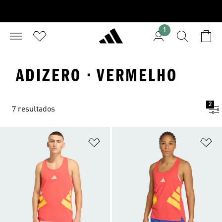
1
ADIZERO · VERMELHO
2
7 resultados
Adicionar à Lista de Desejos
Ad