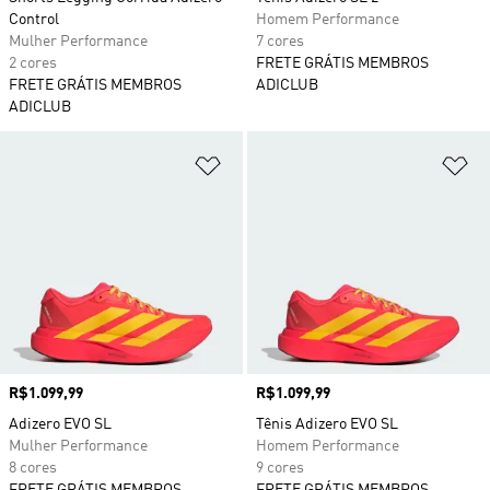
Control
Homem Performance
Mulher Performance
7 cores
2 cores
FRETE GRÁTIS MEMBROS
FRETE GRÁTIS MEMBROS
ADICLUB
ADICLUB
Adicionar à Lista de Desejos
Ad
Preço
R$1.099,99
Preço
R$1.099,99
Adizero EVO SL
Tênis Adizero EVO SL
Mulher Performance
Homem Performance
8 cores
9 cores