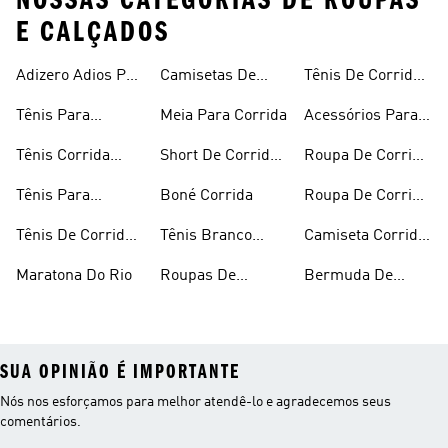
NOSSAS CATEGORIAS DE ROUPAS
E CALÇADOS
Adizero Adios Pro
Camisetas De
Tênis De Corrida
4
Corrida
Preto
Tênis Para
Meia Para Corrida
Acessórios Para
Corrida
Corrida
Tênis Corrida
Short De Corrida
Roupa De Corrida
Masculino
Feminino
Feminina
Tênis Para
Boné Corrida
Roupa De Corrida
Caminhada
Masculina
Tênis De Corrida
Tênis Branco
Camiseta Corrida
Feminino
Corrida
Feminina
Maratona Do Rio
Roupas De
Bermuda De
Corrida
Compressão Para
Corrida
SUA OPINIÃO É IMPORTANTE
Nós nos esforçamos para melhor atendê-lo e agradecemos seus
comentários.