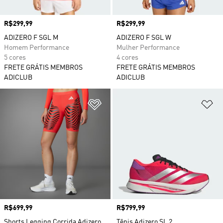
Preço
R$299,99
Preço
R$299,99
ADIZERO F SGL M
ADIZERO F SGL W
Homem Performance
Mulher Performance
5 cores
4 cores
FRETE GRÁTIS MEMBROS
FRETE GRÁTIS MEMBROS
ADICLUB
ADICLUB
Adicionar à Lista de Desejos
Ad
Preço
R$699,99
Preço
R$799,99
Shorts Legging Corrida Adizero
Tênis Adizero SL 2