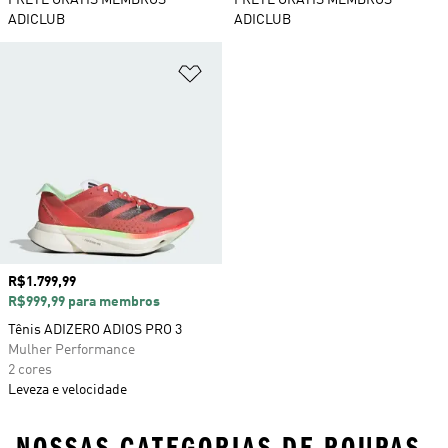
FRETE GRÁTIS MEMBROS
FRETE GRÁTIS MEMBROS
ADICLUB
ADICLUB
Adicionar à Lista de Desejos
Preço
R$1.799,99
R$999,99 para membros
Tênis ADIZERO ADIOS PRO 3
Mulher Performance
2 cores
Leveza e velocidade