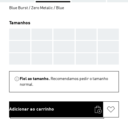
Blue Burst / Zero Metalic / Blue
Tamanhos
AAA
AAA
AAA
AAA
AAA
AAA
AAA
AAA
AAA
AAA
AAA
AAA
AAA
AAA
AAA
Fiel ao tamanho.
Recomendamos pedir o tamanho
normal.
Adicionar ao carrinho