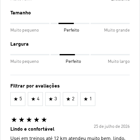
Tamanho
Muito pequeno
Perfeito
Muito grande
Largura
Muito pequeno
Perfeito
Muito largo
Filtrar por avaliações
5
4
3
2
1
25 de julho de 2026
Lindo e confortável
Usei em treinos até 12 km atendeu muito bem, lindo.