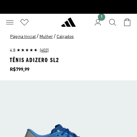
1
/
/
Página Inicial
Mulher
Calçados
4.8
(402)
TÊNIS ADIZERO SL2
Preço
R$799,99