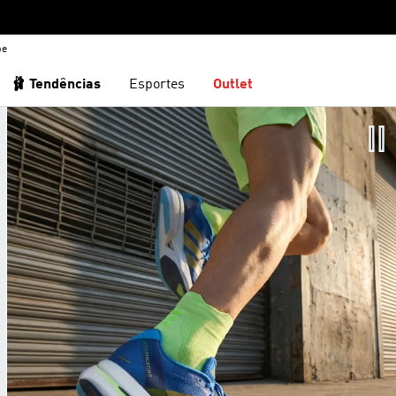
be
🩰 Tendências
Esportes
Outlet