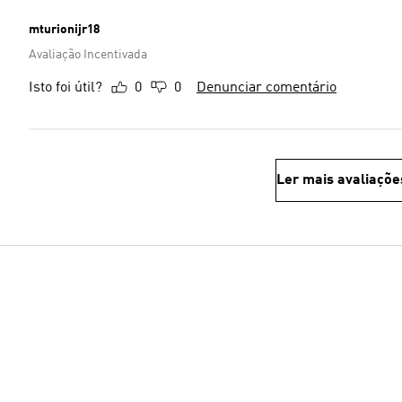
mturionijr18
Avaliação Incentivada
Isto foi útil?
0
0
Denunciar comentário
Ler mais avaliaçõe