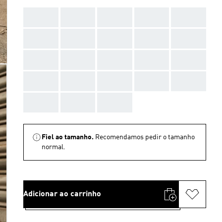
AAA
AAA
AAA
AAA
AAA
AAA
AAA
AAA
AAA
AAA
AAA
AAA
AAA
AAA
AAA
AAA
AAA
AAA
AAA
AAA
AAA
AAA
AAA
Fiel ao tamanho.
Recomendamos pedir o tamanho
normal.
Adicionar ao carrinho