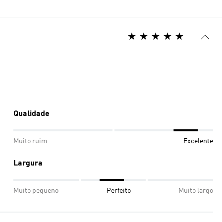
Qualidade
Muito ruim
Excelente
Largura
Muito pequeno
Perfeito
Muito largo