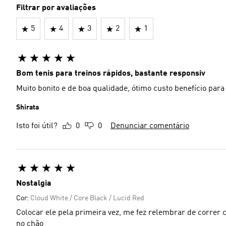
Filtrar por avaliações
5
4
3
2
1
Bom tenis para treinos rápidos, bastante responsiv
Muito bonito e de boa qualidade, ótimo custo benefício para
Shirata
Isto foi útil?
0
0
Denunciar comentário
Nostalgia
Cor:
Cloud White / Core Black / Lucid Red
Colocar ele pela primeira vez, me fez relembrar de correr c
no chão