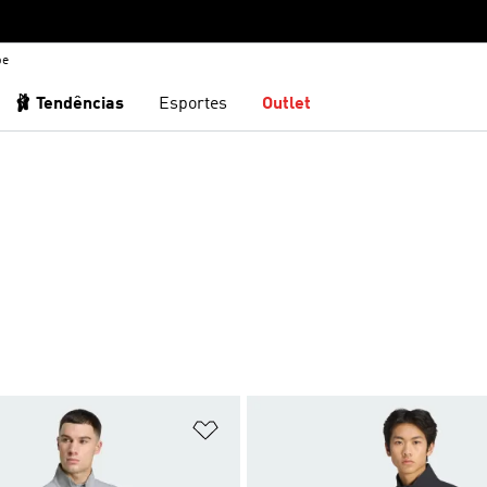
be
🩰 Tendências
Esportes
Outlet
sta de Desejos
Adicionar à Lista de Desejos