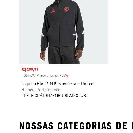
Preço com desconto
R$299,99
R$699,99 Preço original
-55%
Desconto
Jaqueta Hino Z.N.E. Manchester United
Homem Performance
FRETE GRÁTIS MEMBROS ADICLUB
NOSSAS CATEGORIAS DE 