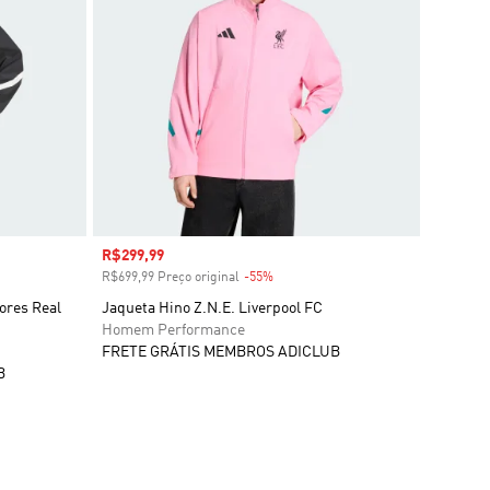
Preço com desconto
R$299,99
R$699,99 Preço original
-55%
Desconto
ores Real
Jaqueta Hino Z.N.E. Liverpool FC
Homem Performance
FRETE GRÁTIS MEMBROS ADICLUB
B