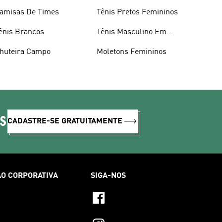
amisas De Times
Tênis Pretos Femininos
ênis Brancos
Tênis Masculino Em
Promoçao
huteira Campo
Moletons Femininos
IS
CADASTRE-SE GRATUITAMENTE
O CORPORATIVA
SIGA-NOS