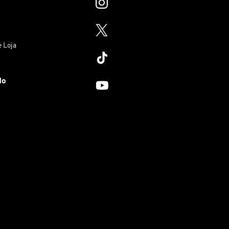
e Loja
do