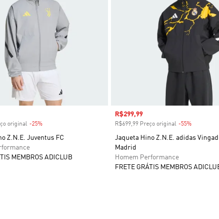
 desconto
Preço com desconto
R$299,99
ço original
-25%
Desconto
R$699,99 Preço original
-55%
Desconto
no Z.N.E. Juventus FC
Jaqueta Hino Z.N.E. adidas Vingad
formance
Madrid
TIS MEMBROS ADICLUB
Homem Performance
FRETE GRÁTIS MEMBROS ADICLU
sta de Desejos