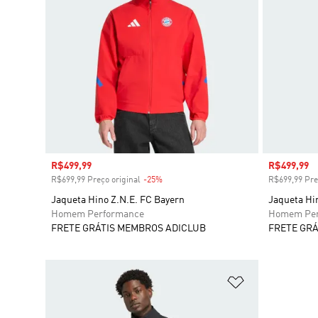
Preço com desconto
R$499,99
Preço com
R$499,99
R$699,99 Preço original
-25%
Desconto
R$699,99 Pre
Jaqueta Hino Z.N.E. FC Bayern
Jaqueta Hi
Homem Performance
Homem Per
FRETE GRÁTIS MEMBROS ADICLUB
FRETE GRÁ
Adicionar à Li