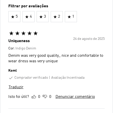
Filtrar por avaliações
5
4
3
2
1
24 de agosto de 2025
Uniqueness
Cor:
Indigo Denim
Denim was very good quality,, nice and comfortable to
wear dress was very unique
Koml
Comprador verificado
Avaliação Incentivada
Traduzir
Isto foi útil?
0
0
Denunciar comentário