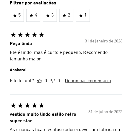
Filtrar por avaliações
5
4
3
2
1
31 de janeiro de 2026
Peça linda
Ele é lindo, mas é curto e pequeno. Recomendo
tamanho maior
Anakarol
Isto foi útil?
0
0
Denunciar comentário
31 de julho de 2025
vestido muito lindo estilo retro
super star...
As crianças ficam estiloso adorei deveriam fabrica na