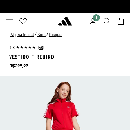
1
/
/
Página Inicial
Kids
Roupas
4.8
(48)
VESTIDO FIREBIRD
Preço
R$299,99