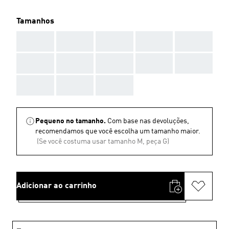
Tamanhos
AAA
AAA
AAA
AAA
AAA
AAA
AAA
AAA
AAA
AAA
AAA
AAA
AAA
Pequeno no tamanho.
Com base nas devoluções,
recomendamos que você escolha um tamanho maior.
(Se você costuma usar tamanho M, peça G)
Adicionar ao carrinho