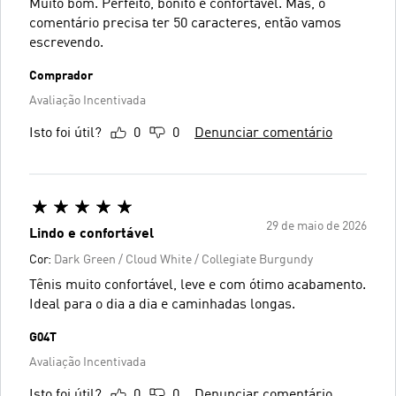
Muito bom. Perfeito, bonito e confortável. Mas, o
comentário precisa ter 50 caracteres, então vamos
escrevendo.
Comprador
Avaliação Incentivada
Isto foi útil?
0
0
Denunciar comentário
29 de maio de 2026
Lindo e confortável
Cor:
Dark Green / Cloud White / Collegiate Burgundy
Tênis muito confortável, leve e com ótimo acabamento.
Ideal para o dia a dia e caminhadas longas.
G04T
Avaliação Incentivada
Isto foi útil?
0
0
Denunciar comentário