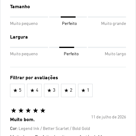
Tamanho
Muito pequeno
Perfeito
Muito grande
Largura
Muito pequeno
Perfeito
Muito largo
Filtrar por avaliações
5
4
3
2
1
11 de julho de 2026
Muito bom.
Cor:
Legend Ink / Better Scarlet / Bold Gold