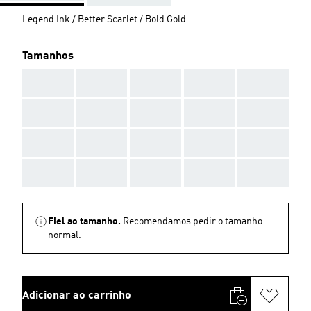
Legend Ink / Better Scarlet / Bold Gold
Tamanhos
AAA
AAA
AAA
AAA
AAA
AAA
AAA
AAA
AAA
AAA
AAA
AAA
AAA
AAA
AAA
AAA
AAA
AAA
AAA
AAA
Fiel ao tamanho.
Recomendamos pedir o tamanho
normal.
Adicionar ao carrinho