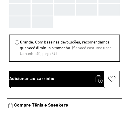
AAA
AAA
AAA
AAA
AAA
AAA
AAA
Grande.
Com base nas devoluções, recomendamos
que você diminua o tamanho.
(Se você costuma usar
tamanho 40, peça 39)
Adicionar ao carrinho
Compre Tênis e Sneakers