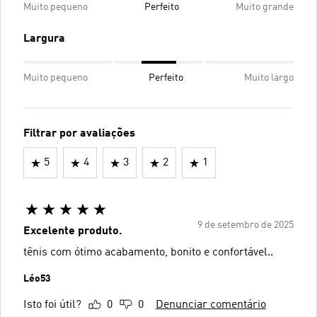
Muito pequeno
Perfeito
Muito grande
Largura
Muito pequeno
Perfeito
Muito largo
Filtrar por avaliações
5
4
3
2
1
9 de setembro de 2025
Excelente produto.
tênis com ótimo acabamento, bonito e confortável..
Léo53
Isto foi útil?
0
0
Denunciar comentário