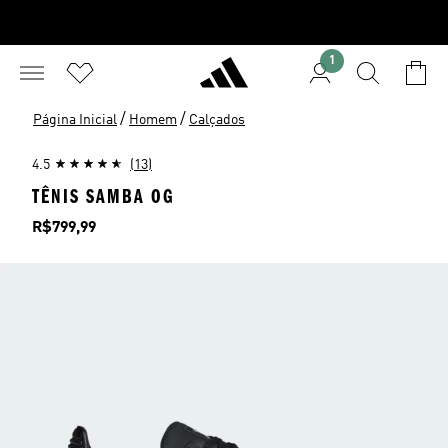
1
/
/
Página Inicial
Homem
Calçados
4.5
(13)
TÊNIS SAMBA OG
Preço
R$799,99