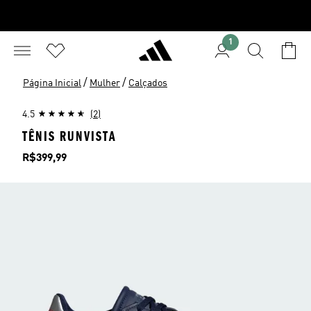
1
/
/
Página Inicial
Mulher
Calçados
4.5
(2)
TÊNIS RUNVISTA
Preço
R$399,99