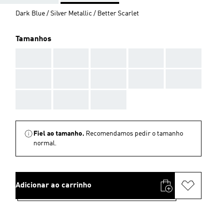
Dark Blue / Silver Metallic / Better Scarlet
Tamanhos
AAA
AAA
AAA
AAA
AAA
AAA
AAA
AAA
AAA
AAA
AAA
AAA
AAA
Fiel ao tamanho.
Recomendamos pedir o tamanho
normal.
Adicionar ao carrinho