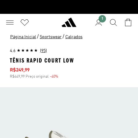
1
/
/
Página Inicial
Sportswear
Calçados
4.6
(95)
TÊNIS RAPID COURT LOW
Preço com desconto
R$249,99
R$449,99 Preço original
-40%
Desconto