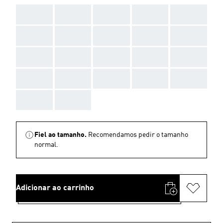
AAA
AAA
AAA
AAA
AAA
AAA
AAA
AAA
AAA
AAA
AAA
AAA
AAA
AAA
AAA
AAA
AAA
AAA
AAA
AAA
AAA
AAA
Fiel ao tamanho.
Recomendamos pedir o tamanho
normal.
Adicionar ao carrinho