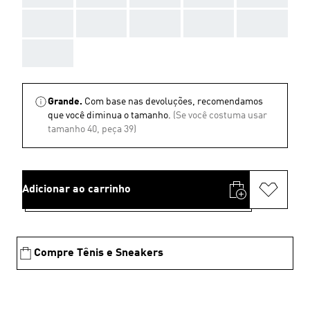
AAA
AAA
AAA
AAA
AAA
AAA
Grande.
Com base nas devoluções, recomendamos
que você diminua o tamanho.
(Se você costuma usar
tamanho 40, peça 39)
Adicionar ao carrinho
Compre Tênis e Sneakers