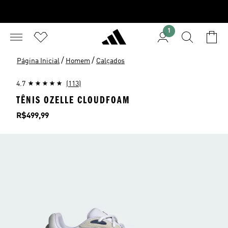
1
/
/
Página Inicial
Homem
Calçados
4.7
(113)
TÊNIS OZELLE CLOUDFOAM
Preço
R$499,99