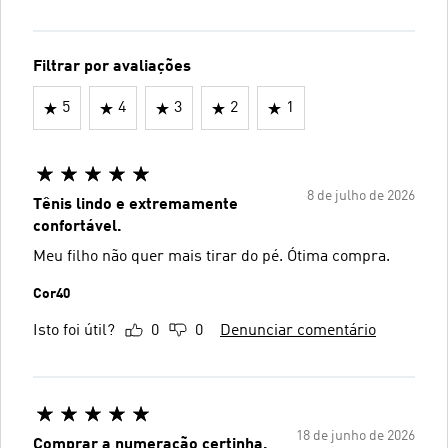
Filtrar por avaliações
5
4
3
2
1
8 de julho de 2026
Tênis lindo e extremamente
confortável.
Meu filho não quer mais tirar do pé. Ótima compra.
Cor40
Isto foi útil?
0
0
Denunciar comentário
18 de junho de 2026
Comprar a numeração certinha.