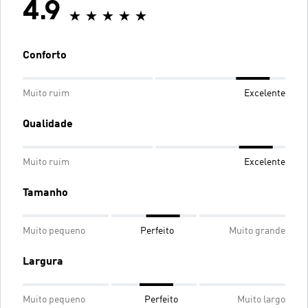
4.9
Conforto
Muito ruim
Excelente
Qualidade
Muito ruim
Excelente
Tamanho
Muito pequeno
Perfeito
Muito grande
Largura
Muito pequeno
Perfeito
Muito largo