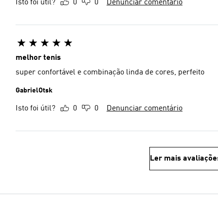
Isto foi útil?
0
0
Denunciar comentário
melhor tenis
super confortável e combinação linda de cores, perfeito
GabrielOtsk
Isto foi útil?
0
0
Denunciar comentário
Ler mais avaliaçõe