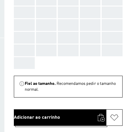
AAA
AAA
AAA
AAA
AAA
AAA
AAA
AAA
AAA
AAA
AAA
AAA
AAA
AAA
AAA
AAA
AAA
AAA
AAA
AAA
AAA
Fiel ao tamanho.
Recomendamos pedir o tamanho
normal.
Adicionar ao carrinho