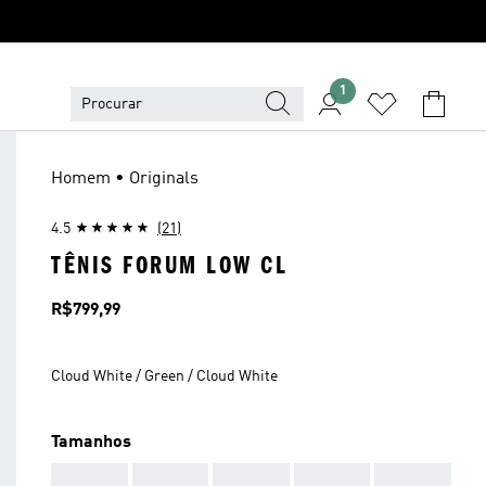
1
Homem • Originals
4.5
(21)
TÊNIS FORUM LOW CL
Preço
R$799,99
Cloud White / Green / Cloud White
Tamanhos
AAA
AAA
AAA
AAA
AAA