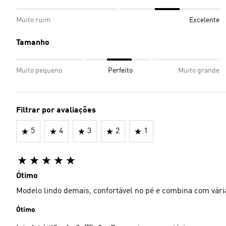
Muito ruim
Excelente
Tamanho
Muito pequeno
Perfeito
Muito grande
Filtrar por avaliações
5
4
3
2
1
Ótimo
Modelo lindo demais, confortável no pé e combina com vár
Ótimo