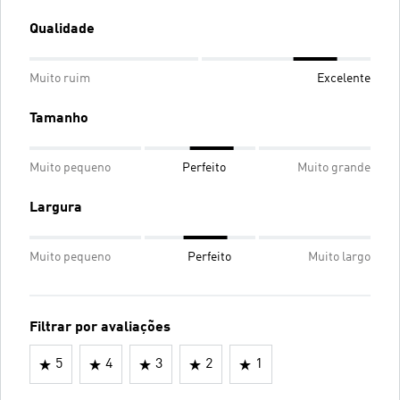
Qualidade
Muito ruim
Excelente
Tamanho
Muito pequeno
Perfeito
Muito grande
Largura
Muito pequeno
Perfeito
Muito largo
Filtrar por avaliações
5
4
3
2
1