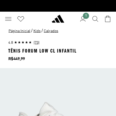
1
/
/
Página Inicial
Kids
Calçados
4.8
(73)
TÊNIS FORUM LOW CL INFANTIL
Preço
R$449,99