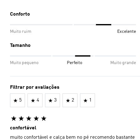
Conforto
Muito ruim
Excelente
Tamanho
Muito pequeno
Perfeito
Muito grande
Filtrar por avaliações
5
4
3
2
1
confortável
muito confortável e calça bem no pé recomendo bastante