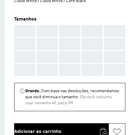
Cloud White / Cloud White / Core Black
Tamanhos
AAA
AAA
AAA
AAA
AAA
AAA
AAA
AAA
AAA
AAA
AAA
AAA
AAA
AAA
AAA
AAA
AAA
AAA
AAA
AAA
Grande.
Com base nas devoluções, recomendamos
que você diminua o tamanho.
(Se você costuma
usar tamanho 40, peça 39)
Adicionar ao carrinho