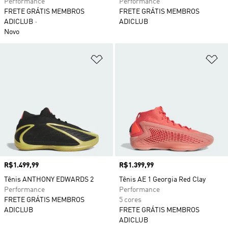
Performance
Performance
FRETE GRÁTIS MEMBROS
FRETE GRÁTIS MEMBROS
ADICLUB
ADICLUB
Novo
Adicionar à Lista de Desejos
Ad
Preço
R$1.499,99
Preço
R$1.399,99
Tênis ANTHONY EDWARDS 2
Tênis AE 1 Georgia Red Clay
Performance
Performance
FRETE GRÁTIS MEMBROS
5 cores
ADICLUB
FRETE GRÁTIS MEMBROS
ADICLUB