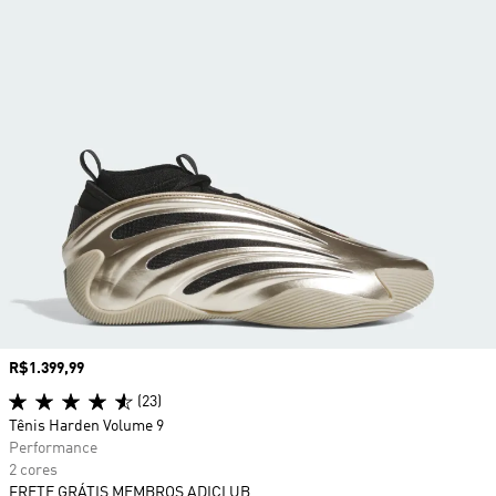
Preço
R$1.399,99
(23)
Tênis Harden Volume 9
Performance
2 cores
FRETE GRÁTIS MEMBROS ADICLUB