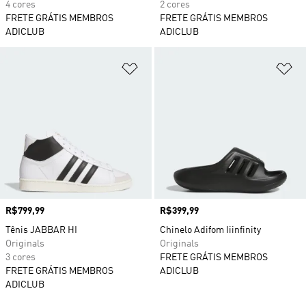
4 cores
2 cores
FRETE GRÁTIS MEMBROS
FRETE GRÁTIS MEMBROS
ADICLUB
ADICLUB
Adicionar à Lista de Desejos
Ad
Preço
R$799,99
Preço
R$399,99
Tênis JABBAR HI
Chinelo Adifom Iiinfinity
Originals
Originals
3 cores
FRETE GRÁTIS MEMBROS
FRETE GRÁTIS MEMBROS
ADICLUB
ADICLUB