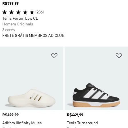
Preço
R$799,99
(236)
Tênis Forum Low CL
Homem Originals
3 cores
FRETE GRÁTIS MEMBROS ADICLUB
Adicionar à Lista de Desejos
Ad
Preço
R$499,99
Preço
R$449,99
Adifom IIInfinity Mules
Tênis Turnaround