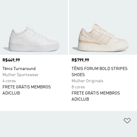
Preço
R$449,99
Preço
R$799,99
Tênis Turnaround
TÊNIS FORUM BOLD STRIPES
Mulher Sportswear
SHOES
4 cores
Mulher Originals
FRETE GRÁTIS MEMBROS
8 cores
ADICLUB
FRETE GRÁTIS MEMBROS
ADICLUB
Ad