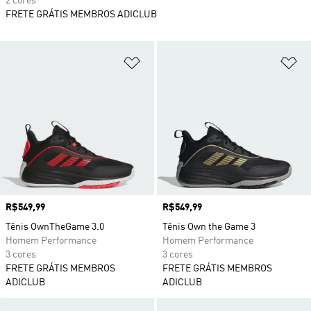
2 cores
FRETE GRÁTIS MEMBROS ADICLUB
Adicionar à Lista de Desejos
Ad
Preço
R$549,99
Preço
R$549,99
Tênis OwnTheGame 3.0
Tênis Own the Game 3
Homem Performance
Homem Performance
3 cores
3 cores
FRETE GRÁTIS MEMBROS
FRETE GRÁTIS MEMBROS
ADICLUB
ADICLUB