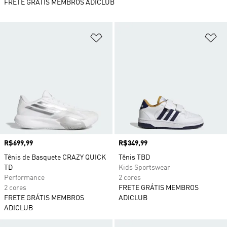
FRETE GRÁTIS MEMBROS ADICLUB
Adicionar à Lista de Desejos
Ad
Preço
R$699,99
Preço
R$349,99
Tênis de Basquete CRAZY QUICK
Tênis TBD
TD
Kids Sportswear
Performance
2 cores
2 cores
FRETE GRÁTIS MEMBROS
FRETE GRÁTIS MEMBROS
ADICLUB
ADICLUB