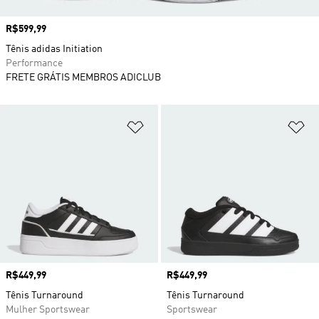
Preço
R$599,99
Tênis adidas Initiation
Performance
FRETE GRÁTIS MEMBROS ADICLUB
Adicionar à Lista de Desejos
Ad
Preço
R$449,99
Preço
R$449,99
Tênis Turnaround
Tênis Turnaround
Mulher Sportswear
Sportswear