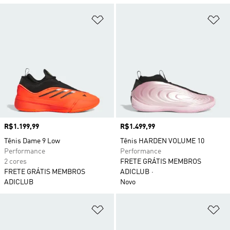
Adicionar à Lista de Desejos
Ad
Preço
R$1.199,99
Preço
R$1.499,99
Tênis Dame 9 Low
Tênis HARDEN VOLUME 10
Performance
Performance
2 cores
FRETE GRÁTIS MEMBROS
FRETE GRÁTIS MEMBROS
ADICLUB
ADICLUB
Novo
Adicionar à Lista de Desejos
Ad