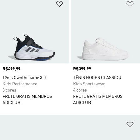
Adicionar à Lista de Desejos
Ad
Preço
R$499,99
Preço
R$399,99
Tênis Ownthegame 3.0
TÊNIS HOOPS CLASSIC J
Kids Performance
Kids Sportswear
3 cores
4 cores
FRETE GRÁTIS MEMBROS
FRETE GRÁTIS MEMBROS
ADICLUB
ADICLUB
Ad