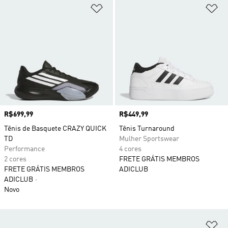
Adicionar à Lista de Desejos
Ad
Preço
R$699,99
Preço
R$449,99
Tênis de Basquete CRAZY QUICK
Tênis Turnaround
TD
Mulher Sportswear
Performance
4 cores
2 cores
FRETE GRÁTIS MEMBROS
FRETE GRÁTIS MEMBROS
ADICLUB
ADICLUB
Novo
Ad