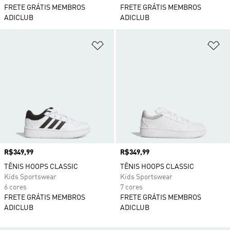
FRETE GRÁTIS MEMBROS
FRETE GRÁTIS MEMBROS
ADICLUB
ADICLUB
Adicionar à Lista de Desejos
Ad
Preço
R$349,99
Preço
R$349,99
TÊNIS HOOPS CLASSIC
TÊNIS HOOPS CLASSIC
Kids Sportswear
Kids Sportswear
6 cores
7 cores
FRETE GRÁTIS MEMBROS
FRETE GRÁTIS MEMBROS
ADICLUB
ADICLUB