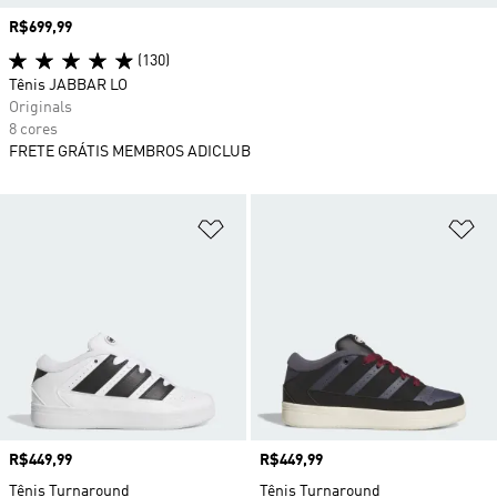
Preço
R$699,99
(130)
Tênis JABBAR LO
Originals
8 cores
FRETE GRÁTIS MEMBROS ADICLUB
Adicionar à Lista de Desejos
Ad
Preço
R$449,99
Preço
R$449,99
Tênis Turnaround
Tênis Turnaround