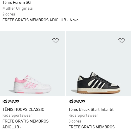
Tênis Forum SQ
Mulher Originals
2 cores
FRETE GRÁTIS MEMBROS ADICLUB
Novo
Adicionar à Lista de Desejos
Ad
Preço
R$349,99
Preço
R$349,99
TÊNIS HOOPS CLASSIC
Tênis Break Start Infantil
Kids Sportswear
Kids Sportswear
FRETE GRÁTIS MEMBROS
3 cores
ADICLUB
FRETE GRÁTIS MEMBROS