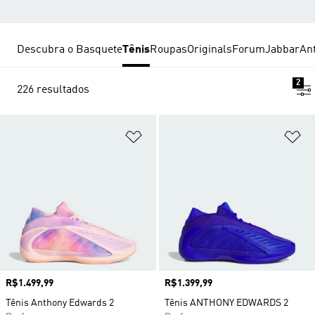
Descubra o Basquete
Tênis
Roupas
Originals
Forum
Jabbar
An
2
226 resultados
Adicionar à Lista de Desejos
Ad
Preço
R$1.499,99
Preço
R$1.399,99
Tênis Anthony Edwards 2
Tênis ANTHONY EDWARDS 2