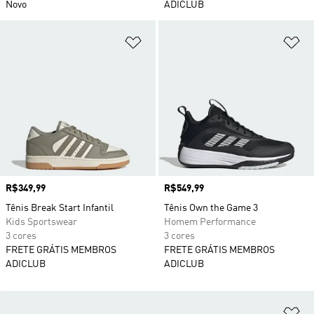
Novo
ADICLUB
Adicionar à Lista de Desejos
Ad
Preço
R$349,99
Preço
R$549,99
Tênis Break Start Infantil
Tênis Own the Game 3
Kids Sportswear
Homem Performance
3 cores
3 cores
FRETE GRÁTIS MEMBROS
FRETE GRÁTIS MEMBROS
ADICLUB
ADICLUB
Ad