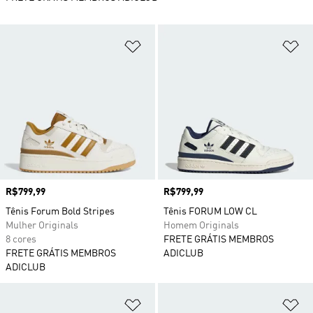
Adicionar à Lista de Desejos
Ad
Preço
R$799,99
Preço
R$799,99
Tênis Forum Bold Stripes
Tênis FORUM LOW CL
Mulher Originals
Homem Originals
8 cores
FRETE GRÁTIS MEMBROS
FRETE GRÁTIS MEMBROS
ADICLUB
ADICLUB
Adicionar à Lista de Desejos
Ad