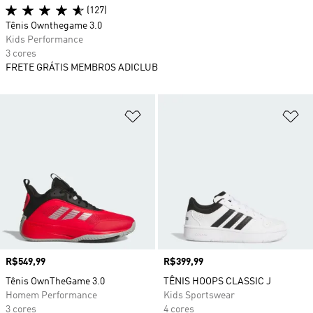
(127)
Tênis Ownthegame 3.0
Kids Performance
3 cores
FRETE GRÁTIS MEMBROS ADICLUB
Adicionar à Lista de Desejos
Ad
Preço
R$549,99
Preço
R$399,99
Tênis OwnTheGame 3.0
TÊNIS HOOPS CLASSIC J
Homem Performance
Kids Sportswear
3 cores
4 cores