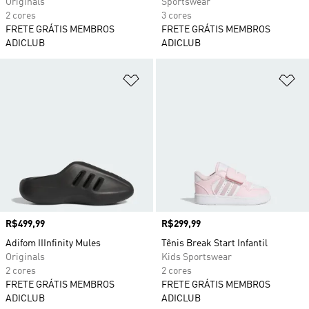
Originals
Sportswear
2 cores
3 cores
FRETE GRÁTIS MEMBROS
FRETE GRÁTIS MEMBROS
ADICLUB
ADICLUB
Adicionar à Lista de Desejos
Ad
Preço
R$499,99
Preço
R$299,99
Adifom IIInfinity Mules
Tênis Break Start Infantil
Originals
Kids Sportswear
2 cores
2 cores
FRETE GRÁTIS MEMBROS
FRETE GRÁTIS MEMBROS
ADICLUB
ADICLUB