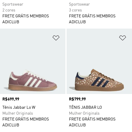
Sportswear
Sportswear
2 cores
3 cores
FRETE GRÁTIS MEMBROS
FRETE GRÁTIS MEMBROS
ADICLUB
ADICLUB
Adicionar à Lista de Desejos
Ad
Preço
R$699,99
Preço
R$799,99
Tênis Jabbar Lo W
TÊNIS JABBAR LO
Mulher Originals
Mulher Originals
FRETE GRÁTIS MEMBROS
FRETE GRÁTIS MEMBROS
ADICLUB
ADICLUB