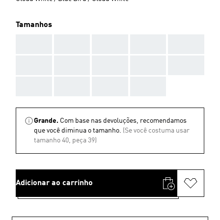
Tamanhos
AAA
AAA
AAA
AAA
AAA
AAA
AAA
AAA
AAA
AAA
AAA
AAA
AAA
AAA
Grande.
Com base nas devoluções, recomendamos
que você diminua o tamanho.
(Se você costuma usar
tamanho 40, peça 39)
Adicionar ao carrinho