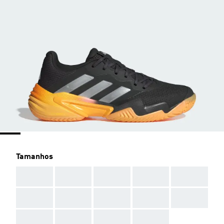
Tamanhos
AAA
AAA
AAA
AAA
AAA
AAA
AAA
AAA
AAA
AAA
AAA
AAA
AAA
AAA